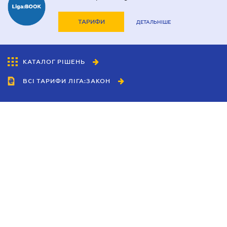
ТАРИФИ
ДЕТАЛЬНІШЕ
КАТАЛОГ РІШЕНЬ
ВСІ ТАРИФИ ЛІГА:ЗАКОН
Співробітництво
Агенти
Дилери
Політика конфіденційності
Умови використання сайту
Реклама
Блог
Новини компанії