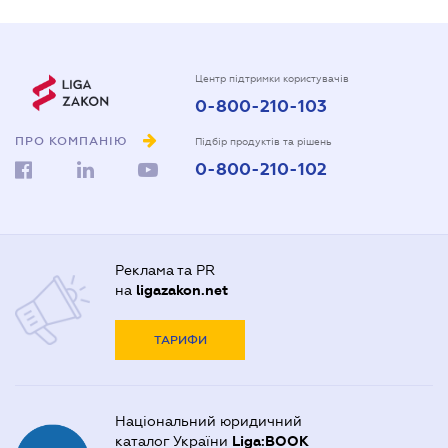
Центр підтримки користувачів
0-800-210-103
ПРО КОМПАНІЮ
Підбір продуктів та рішень
0-800-210-102
Реклама та PR
на
ligazakon.net
ТАРИФИ
Національний юридичний
каталог України
Liga:BOOK