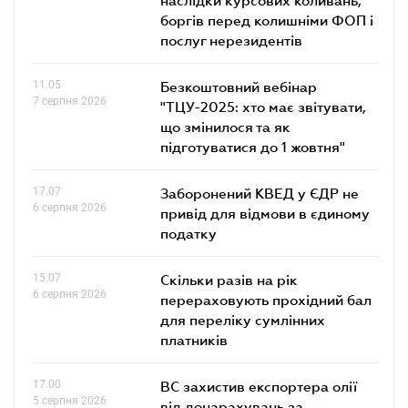
боргів перед колишніми ФОП і
послуг нерезидентів
11.05
Безкоштовний вебінар
7 серпня 2026
"ТЦУ-2025: хто має звітувати,
що змінилося та як
підготуватися до 1 жовтня"
17.07
Заборонений КВЕД у ЄДР не
6 серпня 2026
привід для відмови в єдиному
податку
15.07
Скільки разів на рік
6 серпня 2026
перераховують прохідний бал
для переліку сумлінних
платників
17.00
ВС захистив експортера олії
5 серпня 2026
від донарахувань за