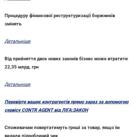
Процедуру фінансової реструктуризації боржників
змінять
Детальніше
Від прийняття двох нових законів бізнес може втратити
22,35 млрд. грн
Детальніше
Перевірте ваших контрагентів прямо зараз за допомогою
сервісу CONTR AGENT від ЛІГА:ЗАКОН
Споживачам повертатимуть гроші за товар, якщо їм
видали підроблений чек