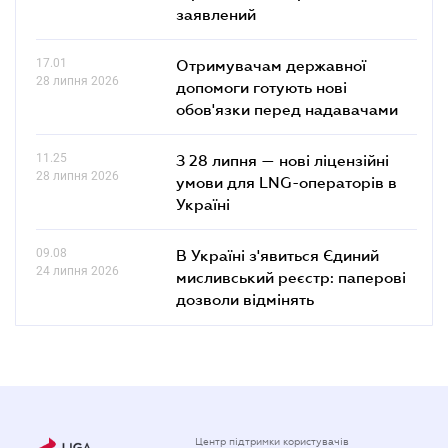
заявлений
17.01
Отримувачам державної
28 липня 2026
допомоги готують нові
обов'язки перед надавачами
11.25
З 28 липня — нові ліцензійні
28 липня 2026
умови для LNG-операторів в
Україні
09.08
В Україні з'явиться Єдиний
24 липня 2026
мисливський реєстр: паперові
дозволи відмінять
Центр підтримки користувачів