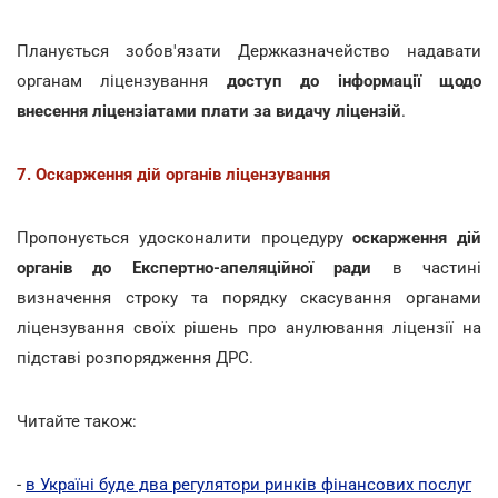
Планується зобов'язати Держказначейство надавати
органам ліцензування
доступ до інформації щодо
внесення ліцензіатами плати за видачу ліцензій
.
7. Оскарження дій органів ліцензування
Пропонується удосконалити процедуру
оскарження дій
органів до Експертно-апеляційної ради
в частині
визначення строку та порядку скасування органами
ліцензування своїх рішень про анулювання ліцензії на
підставі розпорядження ДРС.
Читайте також:
-
в Україні буде два регулятори ринків фінансових послуг