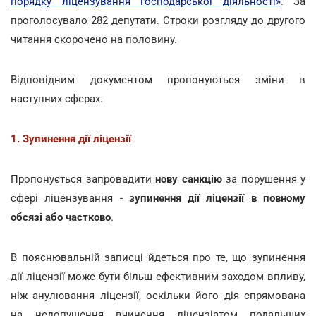
порядку ліцензування господарської діяльності»
. За
проголосувало 282 депутати. Строки розгляду до другого
читання скорочено на половину.
Відповідним документом пропонуються зміни в
наступних сферах.
1. Зупинення дії ліцензії
Пропонується запровадити
нову санкцію
за порушення у
сфері ліцензування -
зупинення дії ліцензії в повному
обсязі або частково
.
В пояснювальній записці йдеться про те, що зупинення
дії ліцензії може бути більш ефективним заходом впливу,
ніж анулювання ліцензії, оскільки його дія спрямована
на недопущення вчинення ліцензіатом подальших