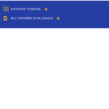
КАТАЛОГ РІШЕНЬ
ВСІ ТАРИФИ ЛІГА:ЗАКОН
Співробітництво
Агенти
Дилери
Політика конфіденційності
Умови використання сайту
Реклама
Блог
Новини компанії
Керівництва
Каталоги компаній
Теми в центрі уваги