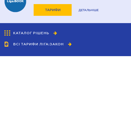
ТАРИФИ
ДЕТАЛЬНІШЕ
КАТАЛОГ РІШЕНЬ
ВСІ ТАРИФИ ЛІГА:ЗАКОН
Співробітництво
Агенти
Дилери
Політика конфіденційності
Умови використання сайту
Реклама
Блог
Новини компанії