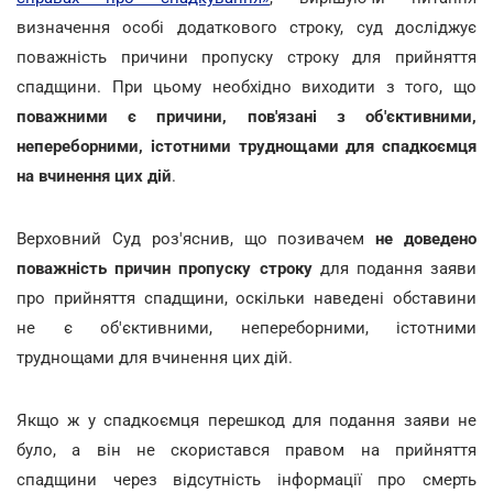
визначення особі додаткового строку, суд досліджує
поважність причини пропуску строку для прийняття
спадщини. При цьому необхідно виходити з того, що
поважними є причини, пов'язані з об'єктивними,
непереборними, істотними труднощами для спадкоємця
на вчинення цих дій
.
Верховний Суд роз'яснив, що позивачем
не доведено
поважність причин пропуску строку
для подання заяви
про прийняття спадщини, оскільки наведені обставини
не є об'єктивними, непереборними, істотними
труднощами для вчинення цих дій.
Якщо ж у спадкоємця перешкод для подання заяви не
було, а він не скористався правом на прийняття
спадщини через відсутність інформації про смерть