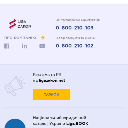
Центр підтримки користувачів
0-800-210-103
ПРО КОМПАНІЮ
Підбір продуктів та рішень
0-800-210-102
Реклама та PR
на
ligazakon.net
ТАРИФИ
Національний юридичний
каталог України
Liga:BOOK