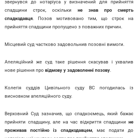
звернувся до нотаріуса у визначений для прийняття
спадщини строк, оскільки
не знав про смерть
спадкодавця
. Позов мотивовано тим, що строк на
прийняття спадщини пропущено з поважних причин.
Місцевий суд частково задовольнив позовні вимоги.
Апеляційний же суд таке рішення скасував і ухвалив
нове рішення про
відмову у задоволенні позову
.
Колегія суддів Цивільного суду ВС погодилась із
висновком апеляційного суду.
Верховний Суд зазначив, що спадкоємець, який бажає
прийняти спадщину, але на час відкриття спадщини
не
проживав постійно із спадкодавцем
, має подати до