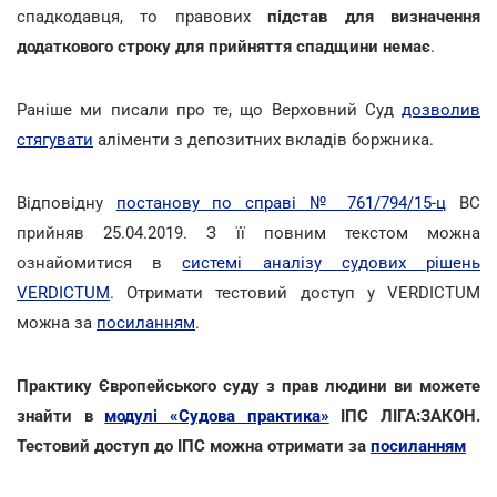
спадкодавця, то правових
підстав для визначення
додаткового строку для прийняття спадщини немає
.
Раніше ми писали про те, що Верховний Суд
дозволив
стягувати
аліменти з депозитних вкладів боржника.
Відповідну
постанову по справі № 761/794/15-ц
ВС
прийняв 25.04.2019. З її повним текстом можна
ознайомитися в
системі аналізу судових рішень
VERDICTUM
. Отримати тестовий доступ у VERDICTUM
можна за
посиланням
.
Практику Європейського суду з прав людини ви можете
знайти в
модулі «Судова практика»
ІПС ЛІГА:ЗАКОН.
Тестовий доступ до ІПС можна отримати за
посиланням