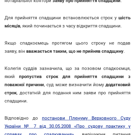
нотаріальної контори
заяву про прийняття спадщини
.
Для прийняття спадщини встановлюється строк у
шість
місяців
, який починається з часу відкриття спадщини.
Якщо спадкоємець протягом цього строку не подав
заяву, він
вважається таким, що не прийняв спадщину
.
Колегія суддів зазначила, що за позовом спадкоємця,
який
пропустив строк для прийняття спадщини з
поважної причини
, суд може визначити йому
додатковий
строк
, достатній для подання ним заяви про прийняття
спадщини.
Відповідно до
постанови Пленуму Верховного Суду
України № 7 від 30.05.2008 «Про судову практику у
справах про спадкування»
, вирішуючи питання