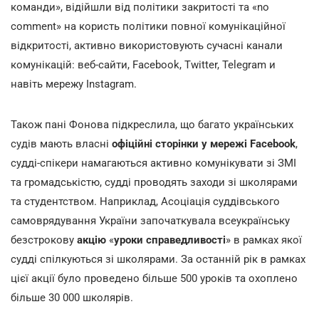
команди», відійшли від політики закритості та «no
comment» на користь політики повної комунікаційної
відкритості, активно використовують сучасні канали
комунікацій: веб-сайти, Facebook, Twitter, Telegram и
навіть мережу Instagram.
Також пані Фонова підкреслила, що багато українських
судів мають власні
офіційні сторінки у мережі Facebook
,
судді-спікери намагаються активно комунікувати зі ЗМІ
та громадськістю, судді проводять заходи зі школярами
та студентством. Наприклад, Асоціація суддівського
самоврядування України започаткувала всеукраїнську
безстрокову
акцію
«
уроки справедливості
» в рамках якої
судді спілкуються зі школярами. За останній рік в рамках
цієї акції було проведено більше 500 уроків та охоплено
більше 30 000 школярів.