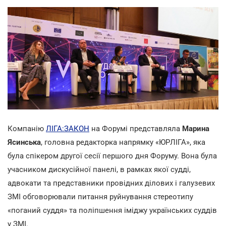
Компанію
ЛІГА:ЗАКОН
на Форумі представляла
Марина
Ясинська
, головна редакторка напрямку «ЮРЛІГА», яка
була спікером другої сесії першого дня Форуму. Вона була
учасником дискусійної панелі, в рамках якої судді,
адвокати та представники провідних ділових і галузевих
ЗМІ обговорювали питання руйнування стереотипу
«поганий суддя» та поліпшення іміджу українських суддів
у ЗМІ.