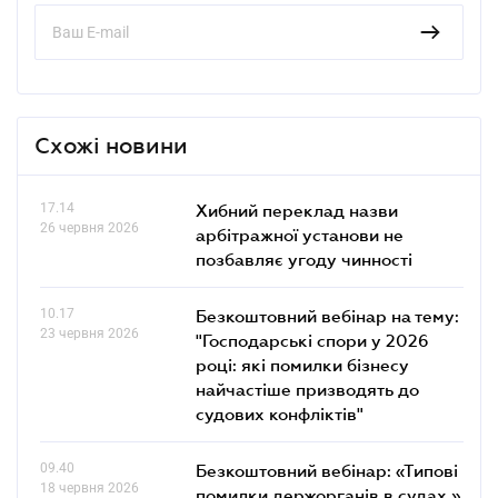
Схожі новини
17.14
Хибний переклад назви
26 червня 2026
арбітражної установи не
позбавляє угоду чинності
10.17
Безкоштовний вебінар на тему:
23 червня 2026
"Господарські спори у 2026
році: які помилки бізнесу
найчастіше призводять до
судових конфліктів"
09.40
Безкоштовний вебінар: «Типові
18 червня 2026
помилки держорганів в судах »