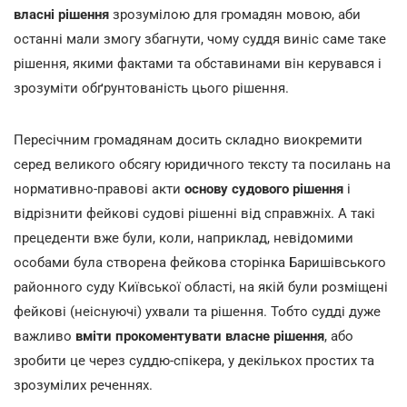
власні рішення
зрозумілою для громадян мовою, аби
останні мали змогу збагнути, чому суддя виніс саме таке
рішення, якими фактами та обставинами він керувався і
зрозуміти обґрунтованість цього рішення.
Пересічним громадянам досить складно виокремити
серед великого обсягу юридичного тексту та посилань на
нормативно-правові акти
основу судового рішення
і
відрізнити фейкові судові рішенні від справжніх. А такі
прецеденти вже були, коли, наприклад, невідомими
особами була створена фейкова сторінка Баришівського
районного суду Київської області, на якій були розміщені
фейкові (неіснуючі) ухвали та рішення. Тобто судді дуже
важливо
вміти прокоментувати власне рішення
, або
зробити це через суддю-спікера, у декількох простих та
зрозумілих реченнях.