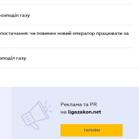
розподіл газу
опостачання: чи повинен новий оператор працювати за
зподіл газу
Реклама та PR
ligazakon.net
на
ТАРИФИ