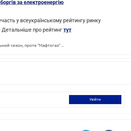
боргів за електроенергію
часть у всеукраїнському рейтингу ринку
. Детальніше про рейтинг
тут
Кличко пообіцяв почати опалювальний сезон, проте "Нафтогаз" пропонує не квапитися
увійти