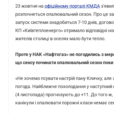
23 жовтня на
офіційному порталі КМДА
з'явил
розпочнеться опалювальний сезон. Про це зая
запуск системи знадобиться 7-10 днів, догово
КП «Київтеплоенерго» отримало відповідні ном
жителів столиці в оселях мало бути тепло.
Проте у НАК «Нафтогаз» не погодились з меро
що сенсу починати опалювальний сезон поки
«Не хочемо псувати настрій пану Кличку, але
погода. Найближче похолодання у наступний 
(4 листопада) прогнозують до +11. До того ж
канікули і опалювати порожні класи немає сен