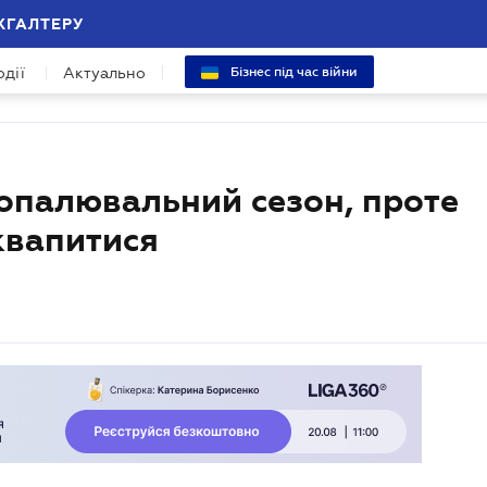
ХГАЛТЕРУ
одії
Актуально
Бізнес під час війни
 опалювальний сезон, проте
квапитися