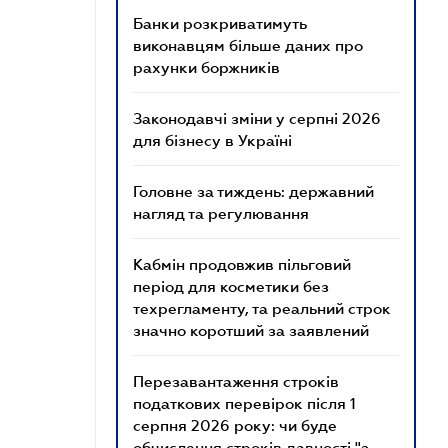
Банки розкриватимуть
виконавцям більше даних про
рахунки боржників
Законодавчі зміни у серпні 2026
для бізнесу в Україні
Головне за тиждень: державний
нагляд та регулювання
Кабмін продовжив пільговий
період для косметики без
техрегламенту, та реальний строк
значно коротший за заявлений
Перезавантаження строків
податкових перевірок після 1
серпня 2026 року: чи буде
обчислення строків давності "з