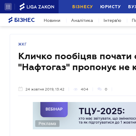
БІЗНЕСУ
ЮРИСТУ
БУ
БІЗНЕС
Новини
Аналітика
Інтерв'ю
П
ЖКГ
Кличко пообіцяв почати
"Нафтогаз" пропонує не 
24 жовтня 2019, 13:42
404
0
Реклама