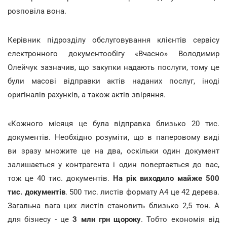
розповіла вона.
Керівник підрозділу обслуговування клієнтів сервісу
електронного документообігу «Вчасно» Володимир
Олейчук зазначив, що закупки надають послуги, тому це
були масові відправки актів наданих послуг, іноді
оригіналів рахунків, а також актів звіряння.
«Кожного місяця це була відправка близько 20 тис.
документів. Необхідно розуміти, що в паперовому виді
ви зразу множите це на два, оскільки один документ
залишається у контрагента і один повертається до вас,
тож це 40 тис. документів.
На рік виходило майже 500
тис. документів
. 500 тис. листів формату А4 це 42 дерева.
Загальна вага цих листів становить близько 2,5 тон. А
для бізнесу - це
3 млн грн щороку
. Тобто економія від