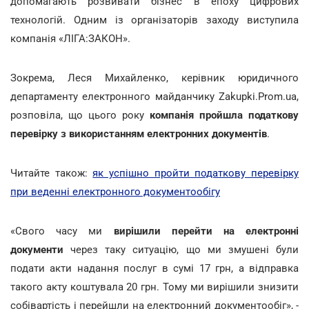
допомагають розвивати бізнес в епоху цифрових
технологій.
Одним із організаторів заходу виступила
компанія «ЛІГА:ЗАКОН».
Зокрема, Леся Михайленко, керівник юридичного
департаменту електронного майданчику Zakupki.Prom.ua,
розповіла, що цього року
компанія пройшла податкову
перевірку з використанням електронних документів
.
Читайте також:
як успішно пройти податкову перевірку
при веденні електронного документообігу
«Свого часу ми
вирішили перейти на електронні
документи
через таку ситуацію, що ми змушені були
подати акти надання послуг в сумі 17 грн, а відправка
такого акту коштувала 20 грн. Тому ми вирішили знизити
собівартість і перейшли на електронний документообіг», -