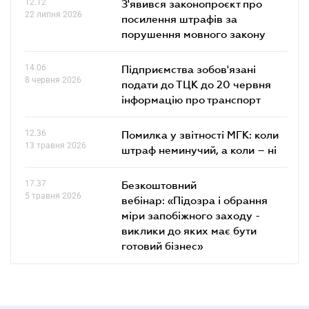
12.12
З'явився законопроєкт про
22 липня 2026
посилення штрафів за
порушення мовного закону
14.06
Підприємства зобов'язані
8 червня 2026
подати до ТЦК до 20 червня
інформацію про транспорт
12.36
Помилка у звітності МГК: коли
13 травня 2026
штраф неминучий, а коли – ні
17.37
Безкоштовний
5 травня 2026
вебінар: «Підозра і обрання
міри запобіжного заходу -
виклики до яких має бути
готовий бізнес»