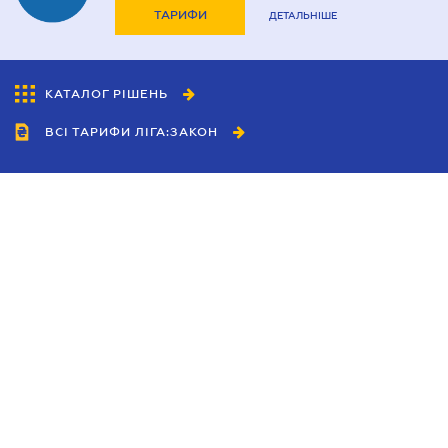
ТАРИФИ
ДЕТАЛЬНІШЕ
КАТАЛОГ РІШЕНЬ
ВСІ ТАРИФИ ЛІГА:ЗАКОН
Співробітництво
Агенти
Дилери
Політика конфіденційності
Умови використання сайту
Реклама
Блог
Новини компанії
Керівництва