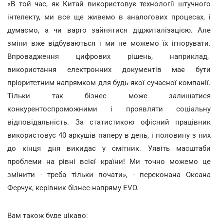
«В той час, як Китай використовує технології штучного
інтелекту, ми все ще живемо в аналогових процесах, і
думаємо, а чи варто зайнятися діджиталізацією. Але
зміни вже відбуваються і ми не можемо їх ігнорувати.
Впровадження цифрових рішень, наприклад,
використання електронних документів має бути
пріоритетним напрямком для будь-якої сучасної компанії.
Тільки так бізнес може залишатися
конкурентоспроможними і проявляти соціальну
відповідальність. За статистикою офісний працівник
використовує 40 аркушів паперу в день, і половину з них
до кінця дня викидає у смітник. Уявіть масштаби
проблеми на рівні всієї країни! Ми точно можемо це
змінити - треба тільки почати», - переконана Оксана
Ферчук, керівник бізнес-напряму EVO.
Вам також буде цікаво: