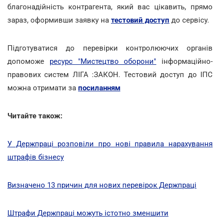
благонадійність контрагента, який вас цікавить, прямо
зараз, оформивши заявку на
тестовий доступ
до сервісу.
Підготуватися до перевірки контролюючих органів
допоможе
ресурс "Мистецтво оборони"
інформаційно-
правових систем ЛІГА :ЗАКОН. Тестовий доступ до ІПС
можна отримати за
посиланням
Читайте також:
У Держпраці розповіли про нові правила нарахування
штрафів бізнесу
Визначено 13 причин для нових перевірок Держпраці
Штрафи Держпраці можуть істотно зменшити