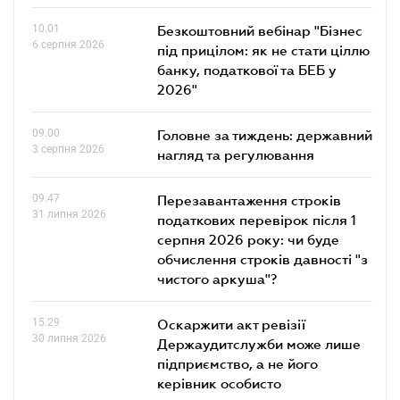
10.01
Безкоштовний вебінар "Бізнес
6 серпня 2026
під прицілом: як не стати ціллю
банку, податкової та БЕБ у
2026"
09.00
Головне за тиждень: державний
3 серпня 2026
нагляд та регулювання
09.47
Перезавантаження строків
31 липня 2026
податкових перевірок після 1
серпня 2026 року: чи буде
обчислення строків давності "з
чистого аркуша"?
15.29
Оскаржити акт ревізії
30 липня 2026
Держаудитслужби може лише
підприємство, а не його
керівник особисто