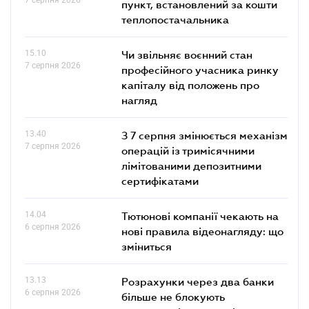
пункт, встановлений за кошти
теплопостачальника
15.10
Чи звільняє воєнний стан
7 серпня 2026
професійного учасника ринку
капіталу від положень про
нагляд
13.40
З 7 серпня змінюється механізм
7 серпня 2026
операцій із тримісячними
лімітованими депозитними
сертифікатами
14.04
Тютюнові компанії чекають на
6 серпня 2026
нові правила відеонагляду: що
зміниться
13.13
Розрахунки через два банки
6 серпня 2026
більше не блокують