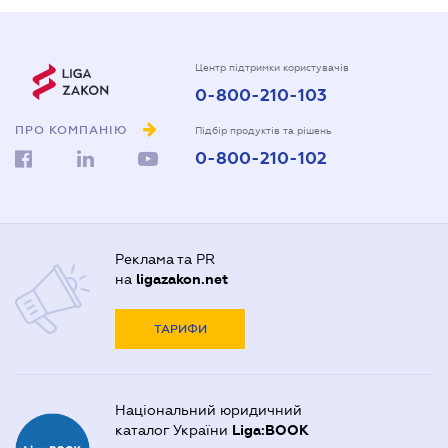
Центр підтримки користувачів
0-800-210-103
ПРО КОМПАНІЮ
Підбір продуктів та рішень
0-800-210-102
Реклама та PR
на
ligazakon.net
ТАРИФИ
Національний юридичний
каталог України
Liga:BOOK