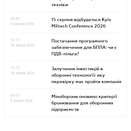
техніки
09.45
15 серпня відбудеться Kyiv
3 серпня 2026
Miltech Conference 2026
16.17
Постачання програмного
28 липня 2026
забезпечення для БПЛА: чи є
ПДВ-пільга?
15.12
Залучення інвестицій в
16 липня 2026
оборонні технології: яку
перевірку має пройти компанія
09.07
Міноборони оновило критерії
9 липня 2026
бронювання для оборонних
підприємств