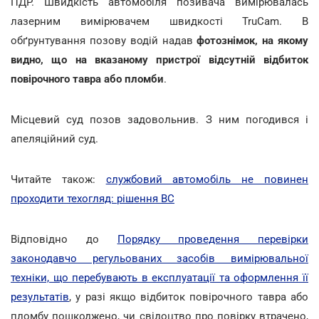
ПДР. Швидкість автомобіля позивача вимірювалась
лазерним вимірювачем швидкості TruCam. В
обґрунтування позову водій надав
фотознімок, на якому
видно, що на вказаному пристрої відсутній відбиток
повірочного тавра або пломби
.
Місцевий суд позов задовольнив. З ним погодився і
апеляційний суд.
Читайте також:
службовий автомобіль не повинен
проходити техогляд: рішення ВС
Відповідно до
Порядку проведення перевірки
законодавчо регульованих засобів вимірювальної
техніки, що перебувають в експлуатації та оформлення її
результатів
, у разі якщо відбиток повірочного тавра або
пломбу пошкоджено, чи свідоцтво про повірку втрачено,