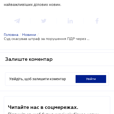
найважливіших ділових новин.
Головна
/
Новини
/
Суд скасував штраф за порушення ПДР через неопломбований TruCam
Залиште коментар
Увійдіть, щоб залишити коментар
увійти
Читайте нас в соцмережах.