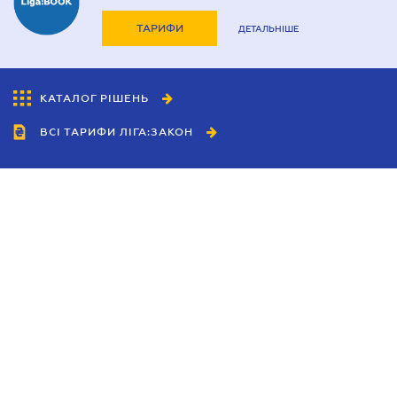
ТАРИФИ
ДЕТАЛЬНІШЕ
КАТАЛОГ РІШЕНЬ
ВСІ ТАРИФИ ЛІГА:ЗАКОН
Співробітництво
Агенти
Дилери
Політика конфіденційності
Умови використання сайту
Реклама
Блог
Новини компанії