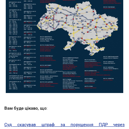
Вам буде цікаво, що
:
Суд скасував штраф за порушення ПДР через