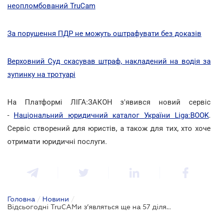
неопломбований TruCam
За порушення ПДР не можуть оштрафувати без доказів
Верховний Суд скасував штраф, накладений на водія за
зупинку на тротуарі
На Платформі ЛІГА:ЗАКОН з'явився новий сервіс
-
Національний юридичний каталог України Liga:BOOK
.
Сервіс створений для юристів, а також для тих, хто хоче
отримати юридичні послуги.
Головна
/
Новини
/
Відсьогодні TruCAMи з’являться ще на 57 ділянках доріг країни