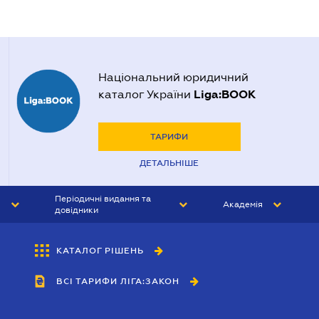
Національний юридичний
Liga:BOOK
каталог України
ТАРИФИ
ДЕТАЛЬНІШЕ
Періодичні видання та
Академія
довідники
ЮРИСТ&ЗАКОН
АКАДЕМІЯ ЛІГА:ЗАКОН
КАТАЛОГ РІШЕНЬ
БУХГАЛТЕР&ЗАКОН
ВСІ ТАРИФИ ЛІГА:ЗАКОН
ВІСНИК МСФЗ
ІНТЕРБУХ