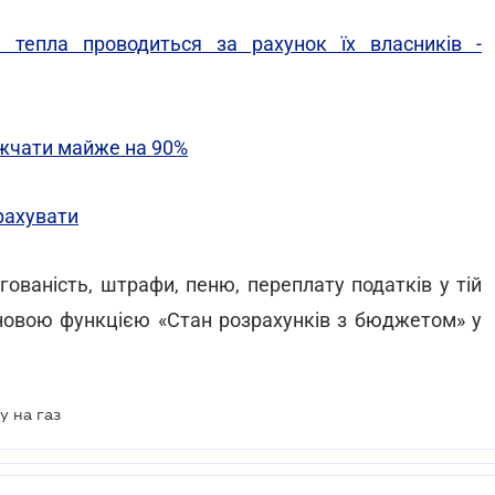
а тепла проводиться за рахунок їх власників -
ожчати майже на 90%
ерахувати
ованість, штрафи, пеню, переплату податків у тій
ь новою функцією «Стан розрахунків з бюджетом» у
у на газ