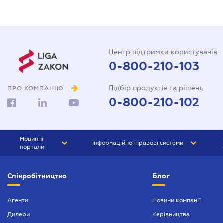
Центр підтримки користувачів
0-800-210-103
Підбір продуктів та рішень
ПРО КОМПАНІЮ
0-800-210-102
Новинні
Інформаційно-правові системи
портали
ЮРЛІГА
Право України
Співробітництво
Блог
БІЗНЕС
ГРАНД
БУХГАЛТЕР.ua
ПРАЙМ
Агенти
Новини компанії
Дилери
Керівництва
БУХГАЛТЕР ПРОФ