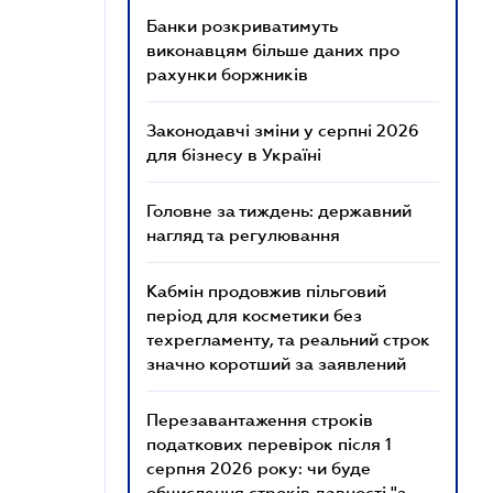
Банки розкриватимуть
виконавцям більше даних про
рахунки боржників
Законодавчі зміни у серпні 2026
для бізнесу в Україні
Головне за тиждень: державний
нагляд та регулювання
Кабмін продовжив пільговий
період для косметики без
техрегламенту, та реальний строк
значно коротший за заявлений
Перезавантаження строків
податкових перевірок після 1
серпня 2026 року: чи буде
обчислення строків давності "з