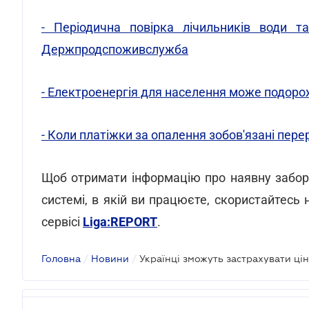
- Періодична повірка лічильників води т
Держпродспоживслужба
- Електроенергія для населення може подор
- Коли платіжки за опалення зобов'язані пер
Щоб отримати інформацію про наявну заборг
системі, в якій ви працюєте, скористайтес
сервісі
Liga:REPORT
.
Головна
/
Новини
/
Українці зможуть застрахувати цін