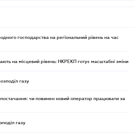
дного господарства на регіональний рівень на час
ють на місцевий рівень: НКРЕКП готує масштабні зміни
розподіл газу
опостачання: чи повинен новий оператор працювати за
зподіл газу