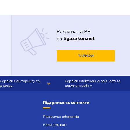
Реклама та PR
ligazakon.net
на
ТАРИФИ
Сервіси моніторингу та
Сервіси електронної звітності та
аналізу
документообігу
CONTR AGENT
Liga:REPORT
Підтримка та контакти
SMS-МАЯК
VERDICTUM
Підтримка абонентів
Напишіть нам
SEMANTRUM