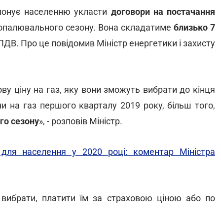
ропонує населенню укласти
договори на постачання
 опалювального сезону. Вона складатиме
близько 7
ДВ. Про це повідомив Міністр енергетики і захисту
ву ціну на газ, яку вони зможуть вибрати до кінця
и на газ першого кварталу 2019 року, більш того,
го сезону
», - розповів Міністр.
для населення у 2020 році: коментар Міністра
вибрати, платити їм за страховою ціною або по