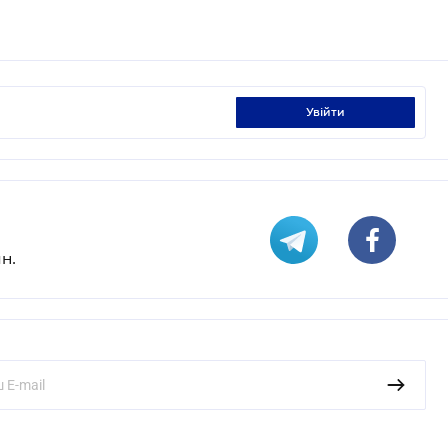
увійти
н.