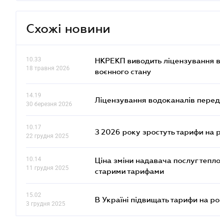
Схожі новини
10.33
НКРЕКП виводить ліцензування во
18 травня 2026
воєнного стану
14.19
Ліцензування водоканалів переда
30 березня 2026
10.17
З 2026 року зростуть тарифи на 
22 грудня 2025
10.14
Ціна зміни надавача послуг тепл
11 грудня 2025
старими тарифами
15.02
В Україні підвищать тарифи на ро
3 грудня 2025