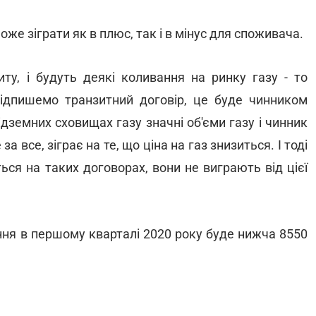
оже зіграти як в плюс, так і в мінус для споживача.
ту, і будуть деякі коливання на ринку газу - то
ідпишемо транзитний договір, це буде чинником
 підземних сховищах газу значні об'єми газу і чинник
 все, зіграє на те, що ціна на газ знизиться. І тоді
ться на таких договорах, вони не виграють від цієї
ення в першому кварталі 2020 року буде нижча 8550