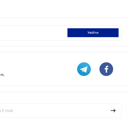
увійти
н.