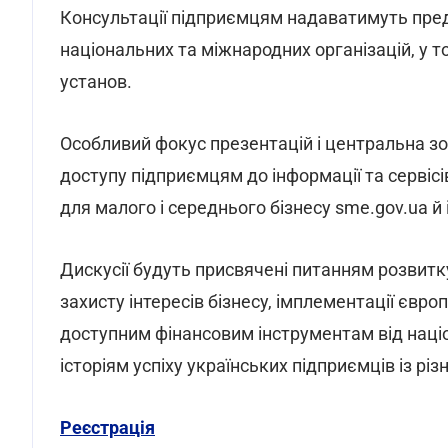
Консультації підприємцям надаватимуть предс
національних та міжнародних організацій, у т
установ.
Особливий фокус презентацій і центральна з
доступу підприємцям до інформації та сервіс
для малого і середнього бізнесу sme.gov.ua 
Дискусії будуть присвячені питанням розвитку
захисту інтересів бізнесу, імплементації євр
доступним фінансовим інструментам від націо
історіям успіху українських підприємців із рі
Реєстрація