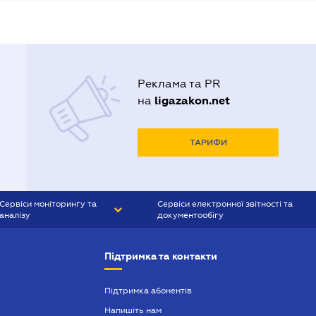
Реклама та PR
ligazakon.net
на
ТАРИФИ
Сервіси моніторингу та
Сервіси електронної звітності та
аналізу
документообігу
CONTR AGENT
Liga:REPORT
Підтримка та контакти
SMS-МАЯК
VERDICTUM
Підтримка абонентів
Напишіть нам
SEMANTRUM