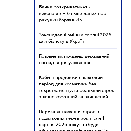
Банки розкриватимуть
виконавцям більше даних про
рахунки боржників
Законодавчі зміни у серпні 2026
для бізнесу в Україні
Головне за тиждень: державний
нагляд та регулювання
Кабмін продовжив пільговий
період для косметики без
техрегламенту, та реальний строк
значно коротший за заявлений
Перезавантаження строків
податкових перевірок після 1
серпня 2026 року: чи буде
обчислення строків давності "з