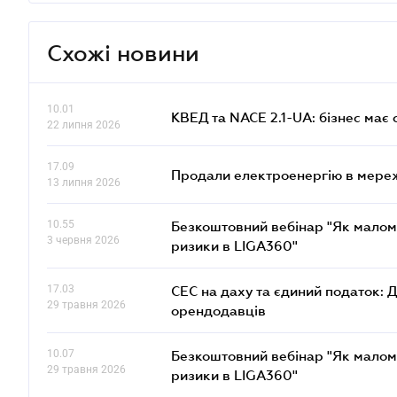
Схожі новини
10.01
КВЕД та NACE 2.1-UA: бізнес має 
22 липня 2026
17.09
Продали електроенергію в мере
13 липня 2026
10.55
Безкоштовний вебінар "Як малом
3 червня 2026
ризики в LIGA360"
17.03
СЕС на даху та єдиний податок: 
29 травня 2026
орендодавців
10.07
Безкоштовний вебінар "Як малом
29 травня 2026
ризики в LIGA360"