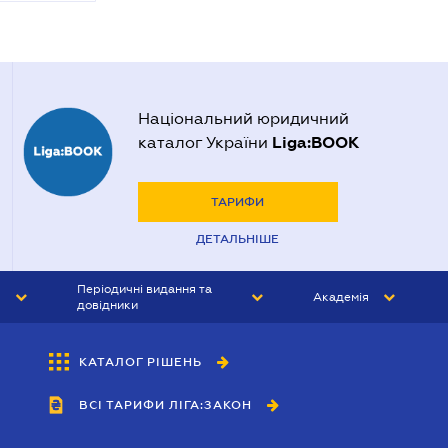
Національний юридичний
Liga:BOOK
каталог України
ТАРИФИ
ДЕТАЛЬНІШЕ
Періодичні видання та
Академія
довідники
ЮРИСТ&ЗАКОН
АКАДЕМІЯ ЛІГА:ЗАКОН
КАТАЛОГ РІШЕНЬ
БУХГАЛТЕР&ЗАКОН
ВСІ ТАРИФИ ЛІГА:ЗАКОН
ВІСНИК МСФЗ
ІНТЕРБУХ