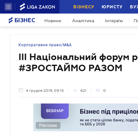
БІЗНЕСУ
ЮРИСТУ
БУ
БІЗНЕС
Новини
Аналітика
Інтерв'ю
П
Корпоративне право/M&A
III Національний форум 
#ЗРОСТАЙМО РАЗОМ
4 грудня 2019, 09:15
621
0
Реклама