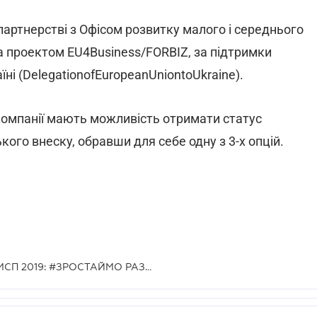
партнерстві з Офісом розвитку малого і середнього
 проектом EU4Business/FORBIZ, за підтримки
і (DelegationofEuropeanUniontoUkraine).
 компанії мають можливість отримати статус
го внеску, обравши для себе одну з 3-х опцій.
III Національний форум розвитку МСП 2019: #ЗРОСТАЙМО РАЗОМ