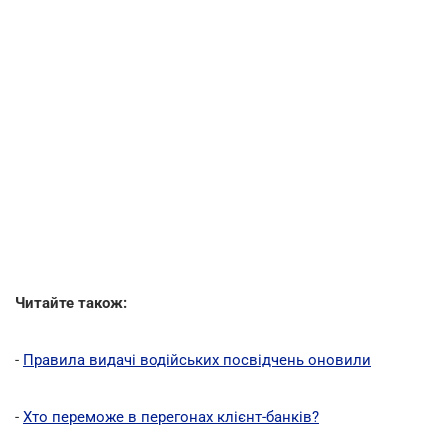
Читайте також:
-
Правила видачі водійських посвідчень оновили
-
Хто переможе в перегонах клієнт-банків?