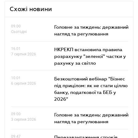
Схожі новини
09.00
Головне за тиждень: державний
Сьогодні
нагляд та регулювання
16.01
НКРЕКП встановила правила
7 серпня 2026
розрахунку "зеленої" частки у
рахунку за світло
10.01
Безкоштовний вебінар "Бізнес
6 серпня 2026
під прицілом: як не стати ціллю
банку, податкової та БЕБ у
2026"
09.00
Головне за тиждень: державний
3 серпня 2026
нагляд та регулювання
09.47
Перезавантаження строків