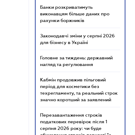
Банки розкриватимуть
виконавцям більше даних про
рахунки боржників
Законодавчі зміни у серпні 2026
для бізнесу в Україні
Головне за тиждень: державний
нагляд та регулювання
Кабмін продовжив пільговий
період для косметики без
техрегламенту, та реальний строк
значно коротший за заявлений
Перезавантаження строків
податкових перевірок після 1
серпня 2026 року: чи буде
обчислення строків давності "з