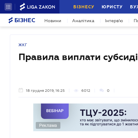
БІЗНЕСУ
ЮРИСТУ
БУ
БІЗНЕС
Новини
Аналітика
Інтерв'ю
П
ЖКГ
Правила виплати субсиді
18 грудня 2019, 16:25
6012
0
Реклама