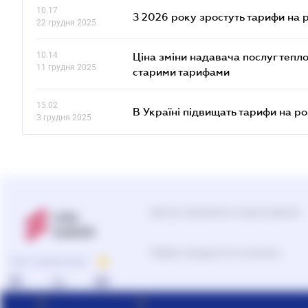
10.17
З 2026 року зростуть тарифи на 
22 грудня 2025
10.14
Ціна зміни надавача послуг тепл
11 грудня 2025
старими тарифами
15.02
В Україні підвищать тарифи на ро
3 грудня 2025
Центр підтримки користувачів
Підбір продуктів та рішень
ПРО КОМПАНІЮ