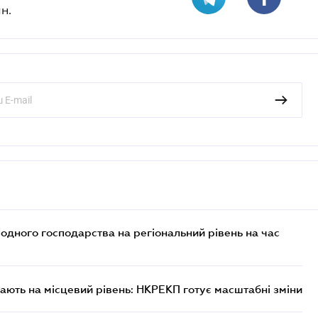
н.
дного господарства на регіональний рівень на час
ють на місцевий рівень: НКРЕКП готує масштабні зміни