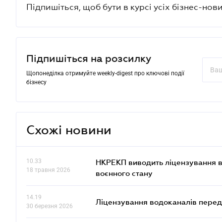
Підпишіться, щоб бути в курсі усіх бізнес-нови
Підпишіться на розсилку
Щопонеділка отримуйте weekly-digest про ключові події
бізнесу
Схожі новини
10.33
НКРЕКП виводить ліцензування во
18 травня 2026
воєнного стану
14.19
Ліцензування водоканалів переда
30 березня 2026