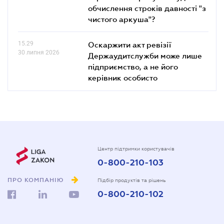
обчислення строків давності "з
чистого аркуша"?
15.29
Оскаржити акт ревізії
30 липня 2026
Держаудитслужби може лише
підприємство, а не його
керівник особисто
Центр підтримки користувачів
0-800-210-103
ПРО КОМПАНІЮ
Підбір продуктів та рішень
0-800-210-102