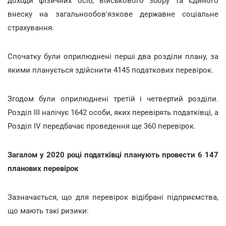
доходи фізичних осіб, військового збору та єдиного
внеску на загальнообов'язкове державне соціальне
страхування.
Спочатку були оприлюднені перші два розділи плану, за
якими планується здійснити 4145 податкових перевірок.
Згодом були оприлюднені третій і четвертий розділи.
Розділ ІІІ налічує 1642 особи, яких перевірять податківці, а
Розділ IV передбачає проведення ще 360 перевірок.
Загалом у 2020 році податківці планують провести 6 147
планових перевірок
Зазначається, що для перевірок відібрані підприємства,
що мають такі ризики: