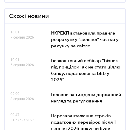
Схожі новини
16.01
НКРЕКП встановила правила
7 серпня 2026
розрахунку "зеленої" частки у
рахунку за світло
10.01
Безкоштовний вебінар "Бізнес
6 серпня 2026
під прицілом: як не стати ціллю
банку, податкової та БЕБ у
2026"
09.00
Головне за тиждень: державний
3 серпня 2026
нагляд та регулювання
09.47
Перезавантаження строків
31 липня 2026
податкових перевірок після 1
серпня 2026 року: чи буде