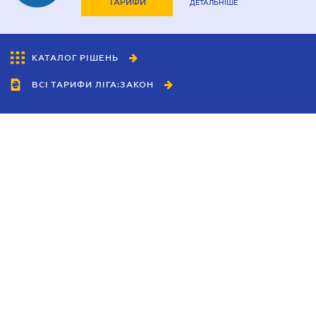
ТАРИФИ
ДЕТАЛЬНІШЕ
КАТАЛОГ РІШЕНЬ
ВСІ ТАРИФИ ЛІГА:ЗАКОН
Співробітництво
Агенти
Дилери
Політика конфіденційності
Умови використання сайту
Реклама
Блог
Новини компанії
Керівництва