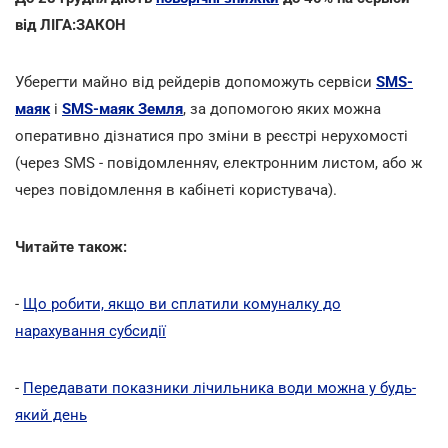
від ЛІГА:ЗАКОН
Уберегти майно від рейдерів допоможуть сервіси
SMS-
маяк
і
SMS-маяк Земля
, за допомогою яких можна
оперативно дізнатися про зміни в реєстрі нерухомості
(через SMS - повідомленняv, електронним листом, або ж
через повідомлення в кабінеті користувача).
Читайте також:
-
Що робити, якщо ви сплатили комуналку до
нарахування субсидії
-
Передавати показники лічильника води можна у будь-
який день