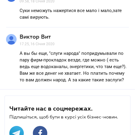
09.58, 18 Січня 2020
Суки неможуть нажертися все мало і мало,зате
самі вирують.
Виктор Вит
17.25, 16 Січня 2020
А вы бы еще, "слуги народа" попридумывали по
пару фирм-прокладок везде, где можно ( есть
ведь еще водоканалы, энергетики, что там еще?).
Вам же все денег не хватает. Но платить почему
то вам должен народ. А за какие такие заслуги?
Читайте нас в соцмережах.
Підпишіться, щоб бути в курсі усіх бізнес-новин.