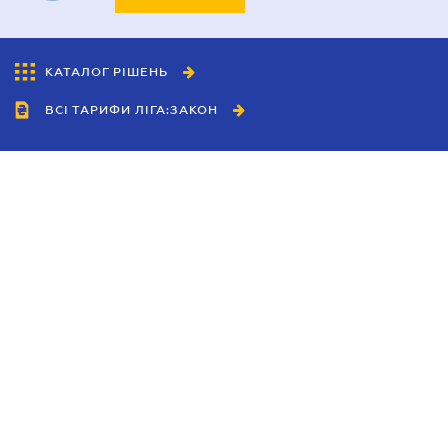
КАТАЛОГ РІШЕНЬ
ВСІ ТАРИФИ ЛІГА:ЗАКОН
Співробітництво
Агенти
Дилери
Політика конфіденційності
Умови використання сайту
Реклама
Блог
Новини компанії
Керівництва