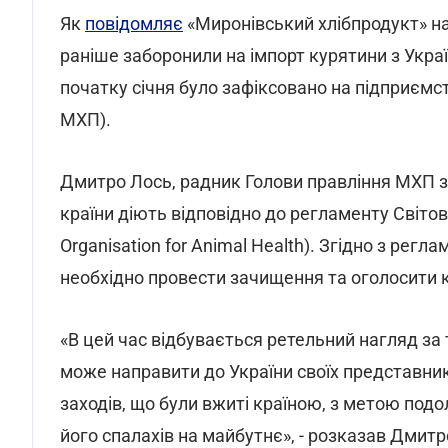
Як
повідомляє
«Миронівський хлібпродукт» на о
раніше заборонили на імпорт курятини з Украї
початку січня було зафіксовано на підприємств
МХП).
Дмитро Лось, радник Голови правління МХП з
країни діють відповідно до регламенту Світово
Organisation for Animal Health). Згідно з регл
необхідно провести зачищення та оголосити к
«В цей час відбувається ретельний нагляд за 
може направити до України своїх представник
заходів, що були вжиті країною, з метою под
його спалахів на майбутнє», - розказав Дмитр