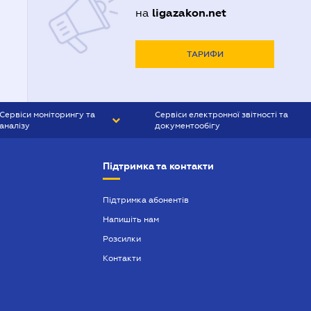
ligazakon.net
на
ТАРИФИ
Сервіси моніторингу та
Сервіси електронної звітності та
аналізу
документообігу
CONTR AGENT
Liga:REPORT
Підтримка та контакти
SMS-МАЯК
VERDICTUM
Підтримка абонентів
Напишіть нам
SEMANTRUM
Розсилки
SMS-МАЯК ІПОТЕКА
Контакти