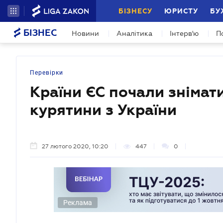
БІЗНЕСУ
ЮРИСТУ
БУ
БІЗНЕС
Новини
Аналітика
Інтерв'ю
П
Перевірки
Країни ЄС почали знімат
курятини з України
27 лютого 2020, 10:20
447
0
Реклама