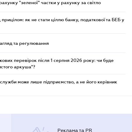
хунку "зеленої" частки у рахунку за світло
 прицілом: як не стати ціллю банку, податкової та БЕБ у
нагляд та регулювання
ових перевірок після 1 серпня 2026 року: чи буде
истого аркуша"?
служби може лише підприємство, а не його керівник
Реклама та PR