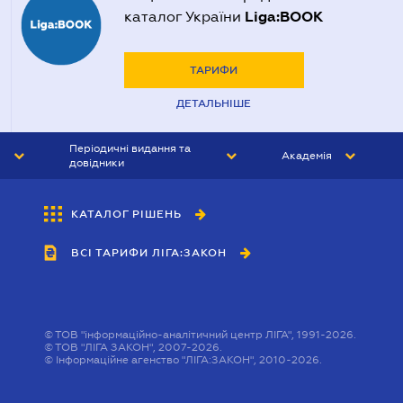
Liga:BOOK
каталог України
ТАРИФИ
ДЕТАЛЬНІШЕ
Періодичні видання та
Академія
довідники
ЮРИСТ&ЗАКОН
АКАДЕМІЯ ЛІГА:ЗАКОН
КАТАЛОГ РІШЕНЬ
БУХГАЛТЕР&ЗАКОН
ВСІ ТАРИФИ ЛІГА:ЗАКОН
ВІСНИК МСФЗ
ІНТЕРБУХ
ОСОБИСТИЙ ЕКСПЕРТ
©
ТОВ "інформаційно-аналітичний центр ЛІГА", 1991-2026.
©
ТОВ "ЛІГА ЗАКОН", 2007-2026.
©
Інформаційне агенство "ЛІГА:ЗАКОН", 2010-2026.