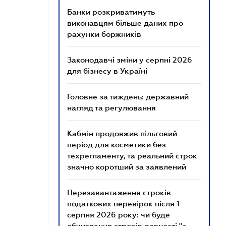
Банки розкриватимуть
виконавцям більше даних про
рахунки боржників
Законодавчі зміни у серпні 2026
для бізнесу в Україні
Головне за тиждень: державний
нагляд та регулювання
Кабмін продовжив пільговий
період для косметики без
техрегламенту, та реальний строк
значно коротший за заявлений
Перезавантаження строків
податкових перевірок після 1
серпня 2026 року: чи буде
обчислення строків давності "з