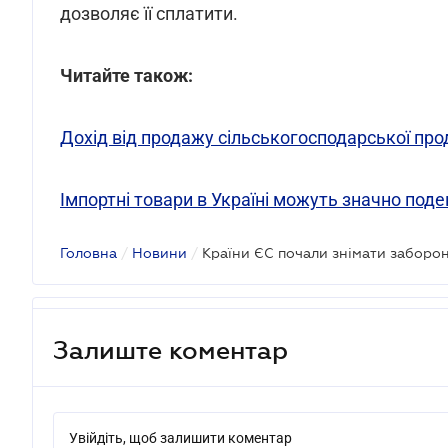
дозволяє її cплатити.
Читайте також:
Дохід від продажу сільськогосподарської про
Імпортні товари в Україні можуть значно по
Головна
/
Новини
/
Країни ЄС почали знімати заборон
Залиште коментар
Увійдіть, щоб залишити коментар