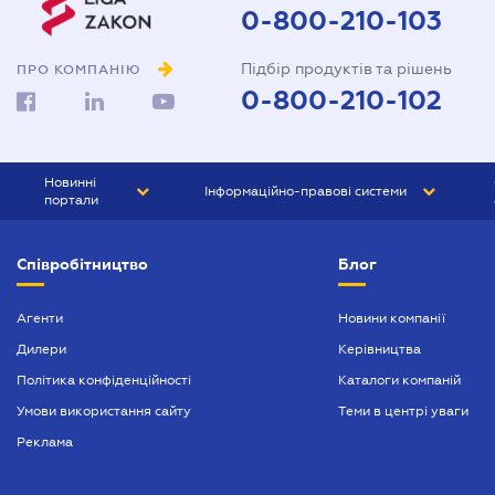
0-800-210-103
Підбір продуктів та рішень
ПРО КОМПАНІЮ
0-800-210-102
Новинні
Інформаційно-правові системи
портали
ЮРЛІГА
Право України
Співробітництво
Блог
БІЗНЕС
ГРАНД
БУХГАЛТЕР.ua
ПРАЙМ
Агенти
Новини компанії
Дилери
Керівництва
БУХГАЛТЕР ПРОФ
Політика конфіденційності
Каталоги компаній
ЮРИСТ ПРОФ
Умови використання сайту
Теми в центрі уваги
ЮРИСТ
Реклама
ПІДПРИЄМЕЦЬ