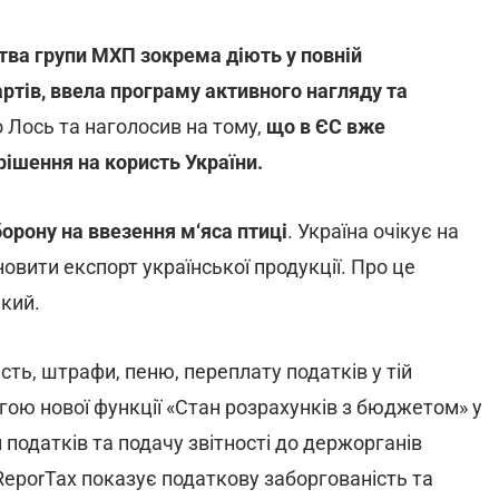
ства групи МХП зокрема діють у повній
ртів, ввела програму активного нагляду та
Лось та наголосив на тому,
що в ЄС вже
ішення на користь України.
орону на ввезення м‘яса птиці
. Україна очікує на
новити експорт української продукції. Про це
кий.
ть, штрафи, пеню, переплату податків у тій
огою нової функції «Стан розрахунків з бюджетом» у
податків та подачу звітності до держорганів
eporTax показує податкову заборгованість та