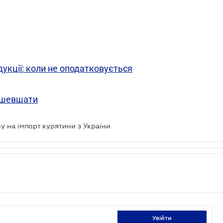
дукції: коли не оподатковується
дешевшати
у на імпорт курятини з України
увійти