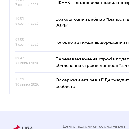
НКРЕКП встановила правила розра
7 серпня 2026
10.01
Безкоштовний вебінар "Бізнес під
6 серпня 2026
2026"
09.00
Головне за тиждень: державний 
3 серпня 2026
09.47
Перезавантаження строків податк
31 липня 2026
обчислення строків давності "з ч
15.29
Оскаржити акт ревізії Держаудит
30 липня 2026
особисто
Центр підтримки користувачів