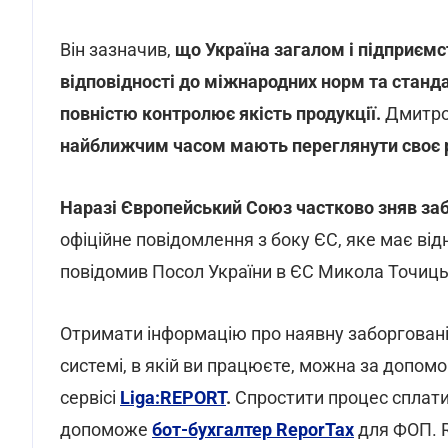
Він зазначив,
що
Україна загалом і підприєм
відповідності до міжнародних норм та станда
повністю контролює якість продукції.
Дмитро 
найближчим часом мають переглянути своє р
Наразі Європейський Союз частково зняв заб
офіційне повідомлення з боку ЄС, яке має від
повідомив Посол України в ЄС Микола Точиць
Отримати інформацію про наявну заборгованіс
системі, в якій ви працюєте, можна за допом
сервісі
Liga:REPORT
.
Спростити процес сплати 
допоможе
бот-бухгалтер ReporTax
для ФОП. R