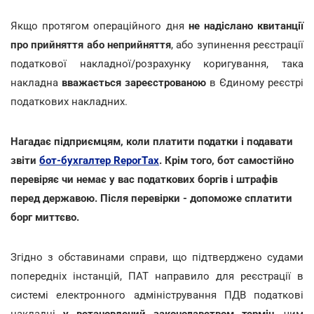
Якщо протягом операційного дня
не надіслано квитанції
про прийняття або неприйняття
, або зупинення реєстрації
податкової накладної/розрахунку коригування, така
накладна
вважається зареєстрованою
в Єдиному реєстрі
податкових накладних.
Нагадає підприємцям, коли платити податки і подавати
звіти
бот-бухгалтер ReporTах
. Крім того, бот самостійно
перевіряє чи немає у вас податкових боргів і штрафів
перед державою. Після перевірки - допоможе сплатити
борг миттєво.
Згідно з обставинами справи, що підтверджено судами
попередніх інстанцій, ПАТ направило для реєстрації в
системі електронного адміністрування ПДВ податкові
накладні
у встановлений законодавством термін
, чим