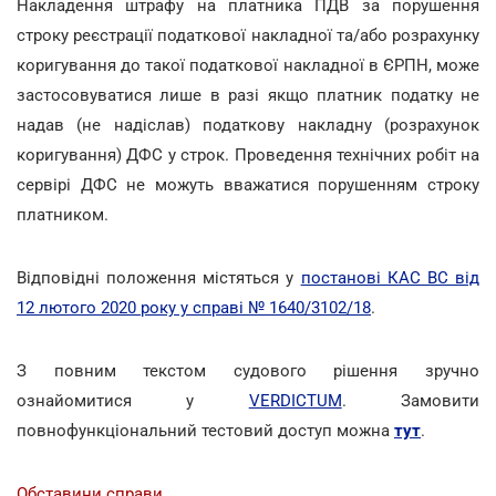
Накладення штрафу на платника ПДВ за порушення
строку реєстрації податкової накладної та/або розрахунку
коригування до такої податкової накладної в ЄРПН, може
застосовуватися лише в разі якщо платник податку не
надав (не надіслав) податкову накладну (розрахунок
коригування) ДФС у строк. Проведення технічних робіт на
сервірі ДФС не можуть вважатися порушенням строку
платником.
Відповідні положення містяться у
постанові КАС ВС від
12 лютого 2020 року у справі № 1640/3102/18
.
З повним текстом судового рішення зручно
ознайомитися у
VERDICTUM
. Замовити
повнофункціональний тестовий доступ можна
тут
.
Обставини справи