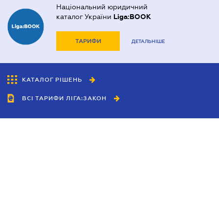
Національний юридичний
каталог України
Liga:BOOK
ТАРИФИ
ДЕТАЛЬНІШЕ
КАТАЛОГ РІШЕНЬ
ВСІ ТАРИФИ ЛІГА:ЗАКОН
Співробітництво
Агенти
Дилери
Політика конфіденційності
Умови використання сайту
Реклама
Блог