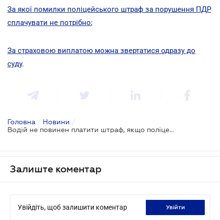
За якої помилки поліцейського штраф за порушення ПДР
сплачувати не потрібно
;
За страховою виплатою можна звертатися одразу до
суду
.
Головна
/
Новини
/
Водій не повинен платити штраф, якщо поліцейський не дозволив йому залучити адвоката
Залиште коментар
Увійдіть, щоб залишити коментар
увійти