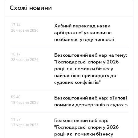
Схожі новини
17.14
Хибний переклад назви
26 червня 2026
арбітражної установи не
позбавляє угоду чинності
10.17
Безкоштовний вебінар на тему:
23 червня 2026
"Господарські спори у 2026
році: які помилки бізнесу
найчастіше призводять до
судових конфліктів"
09.40
Безкоштовний вебінар: «Типові
18 червня 2026
помилки держорганів в судах »
11.57
Безкоштовний вебінар:
17 червня 2026
"Господарські спори у 2026
році: які помилки бізнесу