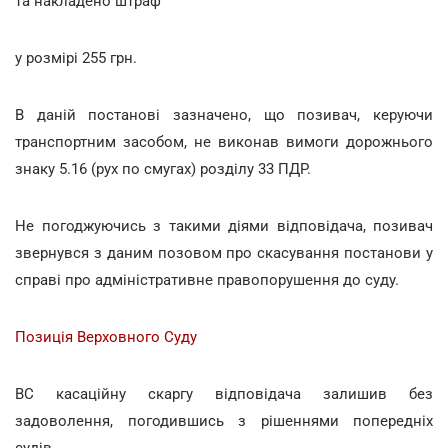
та накладено штраф
у розмірі 255 грн.
В даній постанові зазначено, що позивач, керуючи
транспортним засобом, не виконав вимоги дорожнього
знаку 5.16 (рух по смугах) розділу 33 ПДР.
Не погоджуючись з такими діями відповідача, позивач
звернувся з даним позовом про скасування постанови у
справі про адміністративне правопорушення до суду.
Позиція Верховного Суду
ВС касаційну скаргу відповідача залишив без
задоволення, погодившись з рішеннями попередніх
судів.