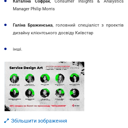
Каталіна Софрак
, Consumer Insights & Analystics
Manager Philip Morris
Галіна Бражинська
, головний спеціаліст з проектів
дизайну клієнтського досвіду Київстар
інші.
Збільшити зображення