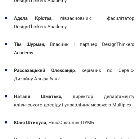
DesignThinkers Academy
Адела Крістеа
,
півзасновник і фасилітатор
DesignThinkers Academy
Тім Шурман
,
Власник і партнер DesignThinkers
Academy
Рассахацький Олександр
, керівник по Сервіс-
Дизайну Альфа-банк
Наталя Шматько
,
директор департаменту
клієнтського досвіду і управління мережею Multiplex
Юлія Штипула
,
HeadCustomer ПУМБ