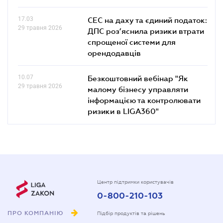
17.03
СЕС на даху та єдиний податок:
29 травня 2026
ДПС роз’яснила ризики втрати
спрощеної системи для
орендодавців
10.07
Безкоштовний вебінар "Як
29 травня 2026
малому бізнесу управляти
інформацією та контролювати
ризики в LIGA360"
Центр підтримки користувачів
0-800-210-103
ПРО КОМПАНІЮ
Підбір продуктів та рішень