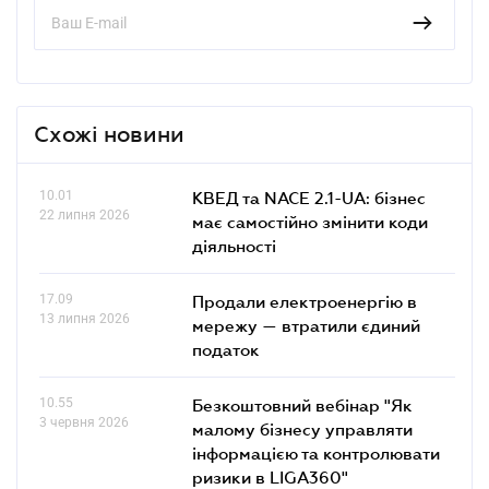
Схожі новини
10.01
КВЕД та NACE 2.1-UA: бізнес
22 липня 2026
має самостійно змінити коди
діяльності
17.09
Продали електроенергію в
13 липня 2026
мережу — втратили єдиний
податок
10.55
Безкоштовний вебінар "Як
3 червня 2026
малому бізнесу управляти
інформацією та контролювати
ризики в LIGA360"