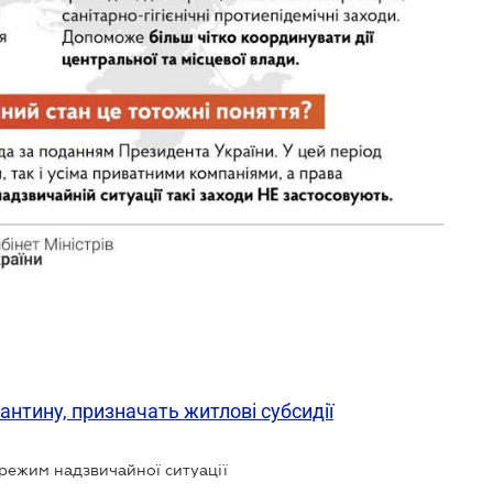
антину, призначать житлові субсидії
в режим надзвичайної ситуації