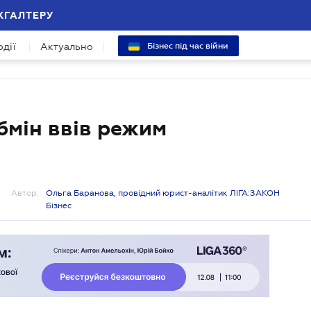
ХГАЛТЕРУ
одії
Актуально
Бізнес під час війни
абмін ввів режим
Автор:
Ольга Баранова, провідний юрист-аналітик ЛІГА:ЗАКОН
Бізнес