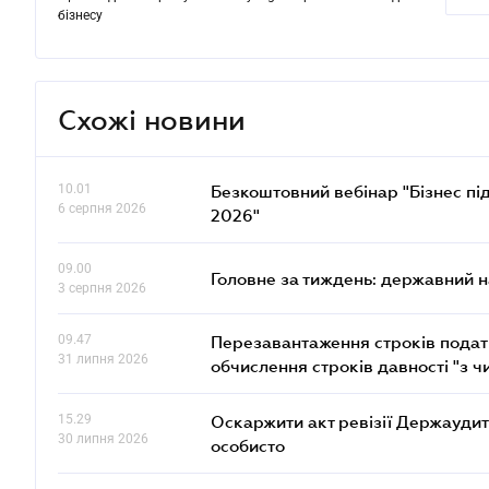
бізнесу
Схожі новини
10.01
Безкоштовний вебінар "Бізнес під
6 серпня 2026
2026"
09.00
Головне за тиждень: державний 
3 серпня 2026
09.47
Перезавантаження строків податк
31 липня 2026
обчислення строків давності "з ч
15.29
Оскаржити акт ревізії Держаудит
30 липня 2026
особисто