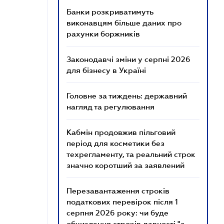
Банки розкриватимуть
виконавцям більше даних про
рахунки боржників
Законодавчі зміни у серпні 2026
для бізнесу в Україні
Головне за тиждень: державний
нагляд та регулювання
Кабмін продовжив пільговий
період для косметики без
техрегламенту, та реальний строк
значно коротший за заявлений
Перезавантаження строків
податкових перевірок після 1
серпня 2026 року: чи буде
обчислення строків давності "з