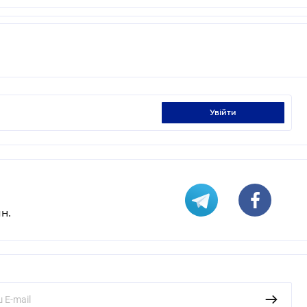
увійти
н.