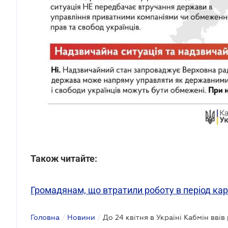
Також читайте:
Громадянам, що втратили роботу в період кар
Головна
/
Новини
/
До 24 квітня в Україні Кабмін вві