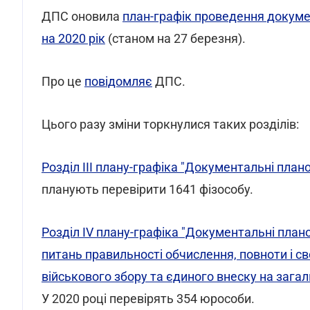
ДПС оновила
план-графік проведення докуме
на 2020 рік
(станом на 27 березня).
Про це
повідомляє
ДПС.
Цього разу зміни торкнулися таких розділів:
Розділ ІІІ плану-графіка "Документальні плано
планують перевірити 1641 фізособу.
Розділ IV плану-графіка "Документальні плано
питань правильності обчислення, повноти і св
військового збору та єдиного внеску на зага
У 2020 році перевірять 354 юрособи.