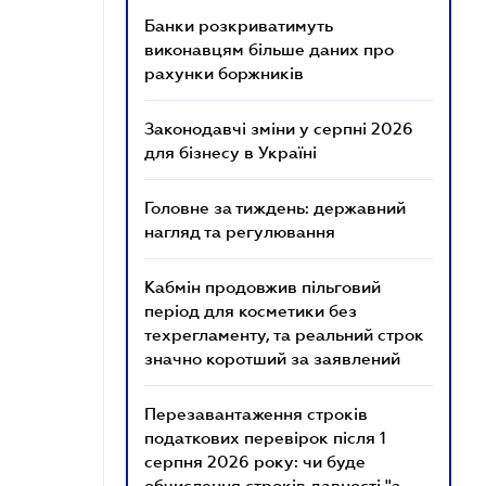
Банки розкриватимуть
виконавцям більше даних про
рахунки боржників
Законодавчі зміни у серпні 2026
для бізнесу в Україні
Головне за тиждень: державний
нагляд та регулювання
Кабмін продовжив пільговий
період для косметики без
техрегламенту, та реальний строк
значно коротший за заявлений
Перезавантаження строків
податкових перевірок після 1
серпня 2026 року: чи буде
обчислення строків давності "з