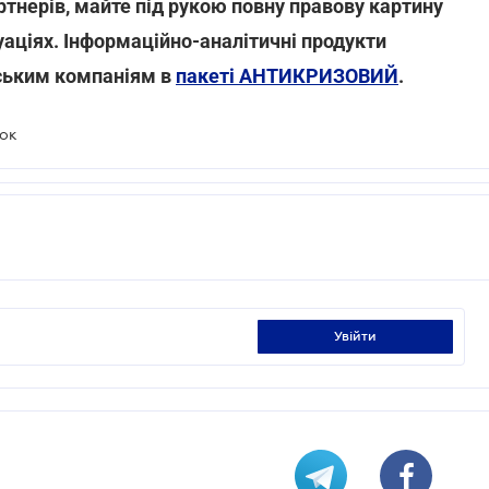
артнерів, майте під рукою повну правову картину
туаціях. Інформаційно-аналітичні продукти
нським компаніям в
пакеті АНТИКРИЗОВИЙ
.
рок
увійти