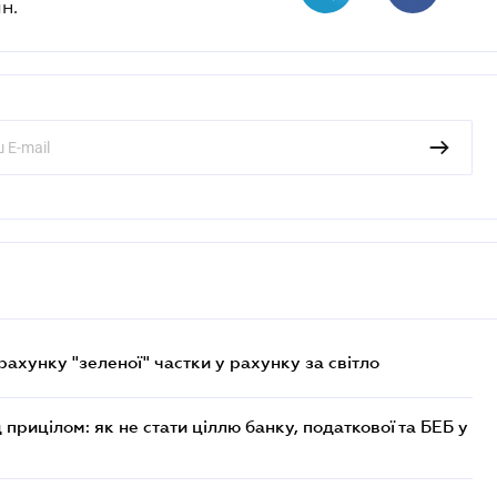
н.
хунку "зеленої" частки у рахунку за світло
 прицілом: як не стати ціллю банку, податкової та БЕБ у