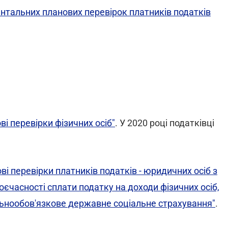
нтальних планових перевірок платників податків
ві перевірки фізичних осіб"
. У 2020 році податківці
ві перевірки платників податків - юридичних осіб з
оєчасності сплати податку на доходи фізичних осіб,
льнообов'язкове державне соціальне страхування"
.