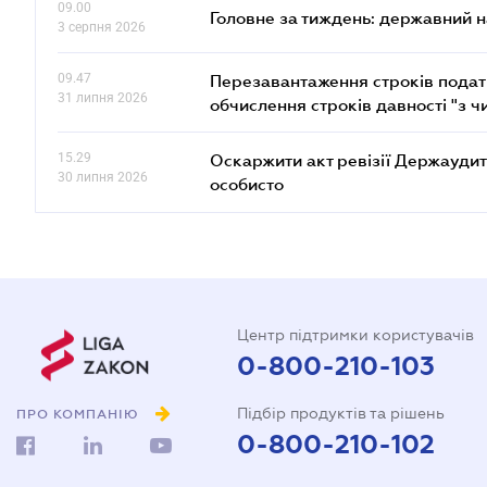
09.00
Головне за тиждень: державний 
3 серпня 2026
09.47
Перезавантаження строків податк
31 липня 2026
обчислення строків давності "з ч
15.29
Оскаржити акт ревізії Держаудит
30 липня 2026
особисто
Центр підтримки користувачів
0-800-210-103
Підбір продуктів та рішень
ПРО КОМПАНІЮ
0-800-210-102