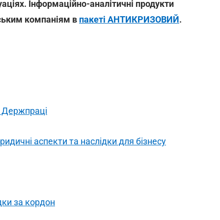
туаціях. Інформаційно-аналітичні продукти
нським компаніям в
пакеті АНТИКРИЗОВИЙ
.
х Держпраці
ридичні аспекти та наслідки для бізнесу
дки за кордон