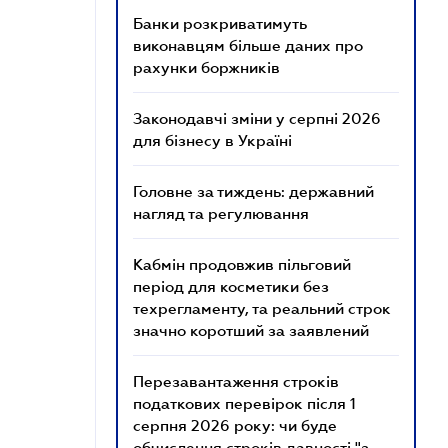
Банки розкриватимуть
виконавцям більше даних про
рахунки боржників
Законодавчі зміни у серпні 2026
для бізнесу в Україні
Головне за тиждень: державний
нагляд та регулювання
Кабмін продовжив пільговий
період для косметики без
техрегламенту, та реальний строк
значно коротший за заявлений
Перезавантаження строків
податкових перевірок після 1
серпня 2026 року: чи буде
обчислення строків давності "з