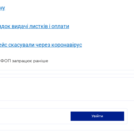
ну
док видачі листків і оплати
ейс скасували через коронавірус
я ФОП запрацює раніше
увійти