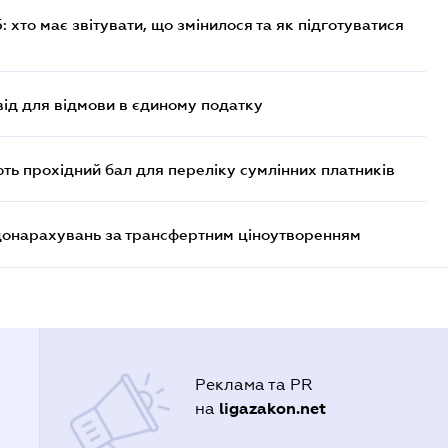
хто має звітувати, що змінилося та як підготуватися
ід для відмови в єдиному податку
ють прохідний бал для переліку сумлінних платників
 донарахувань за трансфертним ціноутворенням
Реклама та PR
ligazakon.net
на