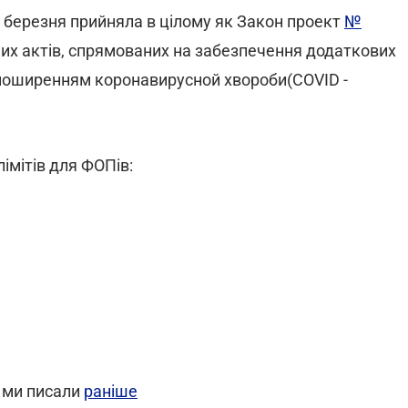
 березня прийняла в цілому як Закон проект
№
их актів, спрямованих на забезпечення додаткових
 з поширенням коронавирусной хвороби(COVID -
імітів для ФОПів:
т ми писали
раніше