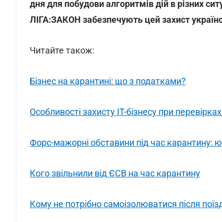
дня для побудови алгоритмів дій в різних си
ЛІГА:ЗАКОН забезпечують цей захист украї
Читайте також:
Бізнес на карантині: що з податками?
Особливості захисту ІТ-бізнесу при перевірка
Форс-мажорні обставини під час карантину: ю
Кого звільнили від ЄСВ на час карантину
Кому не потрібно самоізолюватися після поїз