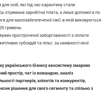
ля осіб, які під час карантину стали
сь отримана заробітна плата, а лише допомога по
и для малозабезпеченої сім'ї, в якій виховуються
20 гривень.
 термін простроченої заборгованості з оплати
лових субсидій та пільг, за наявності якої
ку українського бізнесу екосистему хмарних
чий простір, чат із командою, аналіз
ьності партнерів, клієнтів та конкурентів,
сне рішення для свого сегменту та спільно з