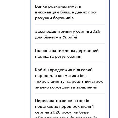
Банки розкриватимуть
виконавцям більше даних про
рахунки боржників
Законодавчі зміни у серпні 2026
для бізнесу в Україні
Головне за тиждень: державний
нагляд та регулювання
Кабмін продовжив пільговий
період для косметики без
техрегламенту, та реальний строк
значно коротший за заявлений
Перезавантаження строків
податкових перевірок після 1
серпня 2026 року: чи буде
обчислення строків давності "з