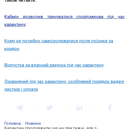
Також читайте:
Кабмін дозволив тренуватися спортсменам під час
карантину
;
Кому не потрібно самоізолюватися після поїздки за
кордон
Відпустка за власний рахунок під час карантину
Лікарняний під час карантину: особливий порядок видачі
листків і оплати
Головна
/
Новини
/
Карантин продовжили ще на два тижні, але з послабленнями