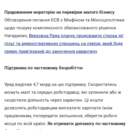
Продовження мораторію на перевірки малого бізнесу
Обговорення питання ЄСВ з Мінфіном та Мінсоцполітики
щодо пошуку комплексного збалансованого рішення.
Нагадаємо,
Верховна Рада планує продовжити строки дії
пільг та адміністративних спрощень на період, який буде
прямо прив'язаний до закінчення карантину
Підтримка по частковому безробіттю
Уряд виділив 4,7 млрд на цю підтримку. Скористатись
можуть малі та середні роботодавці, які зупинили або ж
скоротили діяльність через карантин. Ці кошти
дозволять роботодавцям виплатити зарплати їхнім
працівникам, попередити звільнення, зберегти робочі
місця по всій країні.
Як отримати допомогу по частковому