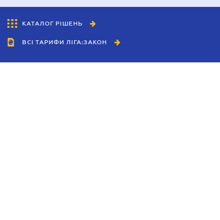
КАТАЛОГ РІШЕНЬ
ВСІ ТАРИФИ ЛІГА:ЗАКОН
Співробітництво
Агенти
Дилери
Політика конфіденційності
Умови використання сайту
Реклама
Блог
Новини компанії
Керівництва
Каталоги компаній