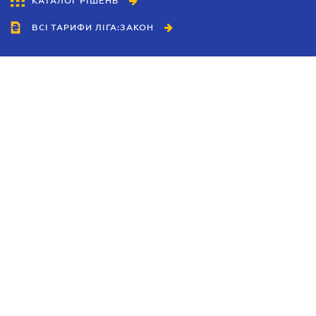
КАТАЛОГ РІШЕНЬ
ВСІ ТАРИФИ ЛІГА:ЗАКОН
Співробітництво
Агенти
Дилери
Політика конфіденційності
Умови використання сайту
Реклама
Блог
Новини компанії
Керівництва
Каталоги компаній
Теми в центрі уваги