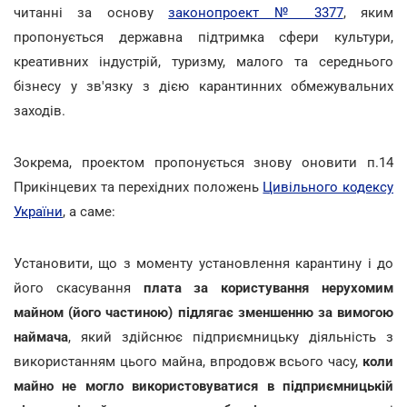
читанні за основу
законопроект № 3377
, яким
пропонується державна підтримка сфери культури,
креативних індустрій, туризму, малого та середнього
бізнесу у зв'язку з дією карантинних обмежувальних
заходів.
Зокрема, проектом пропонується знову оновити п.14
Прикінцевих та перехідних положень
Цивільного кодексу
України
, а саме:
Установити, що з моменту установлення карантину і до
його скасування
плата за користування нерухомим
майном (його частиною) підлягає зменшенню за вимогою
наймача
, який здійснює підприємницьку діяльність з
використанням цього майна, впродовж всього часу,
коли
майно не могло використовуватися в підприємницькій