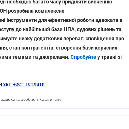
суді необхідно багато часу приділяти вивченню
АКОН розробила комплексне
овні інструменти для ефективної роботи адвоката в
ступу до найбільшої бази НПА, судових рішень та
тримуєте низку додаткових переваг: сповіщення про
ння, стан контрагентів; створення бази корисних
раними темами та джерелами.
Спробуйте
у травні зі
 звітності і сплати
Чи включаються до складу доходу адвоката особисті кошти, внесені на розрахунковий рахунок