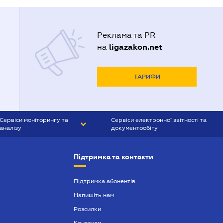
Реклама та PR
ligazakon.net
на
ТАРИФИ
Сервіси моніторингу та
Сервіси електронної звітності та
аналізу
документообігу
CONTR AGENT
Liga:REPORT
Підтримка та контакти
SMS-МАЯК
VERDICTUM
Підтримка абонентів
Напишіть нам
SEMANTRUM
Розсилки
SMS-МАЯК ІПОТЕКА