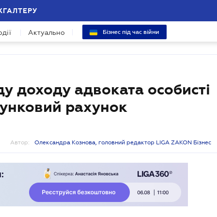
ХГАЛТЕРУ
одії
Актуально
Бізнес під час війни
у доходу адвоката особисті
хунковий рахунок
Автор:
Олександра Кознова, головний редактор LIGA ZAKON Бізнес