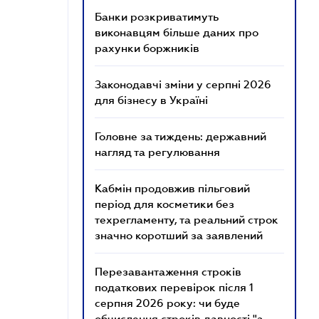
Банки розкриватимуть
виконавцям більше даних про
рахунки боржників
Законодавчі зміни у серпні 2026
для бізнесу в Україні
Головне за тиждень: державний
нагляд та регулювання
Кабмін продовжив пільговий
період для косметики без
техрегламенту, та реальний строк
значно коротший за заявлений
Перезавантаження строків
податкових перевірок після 1
серпня 2026 року: чи буде
обчислення строків давності "з