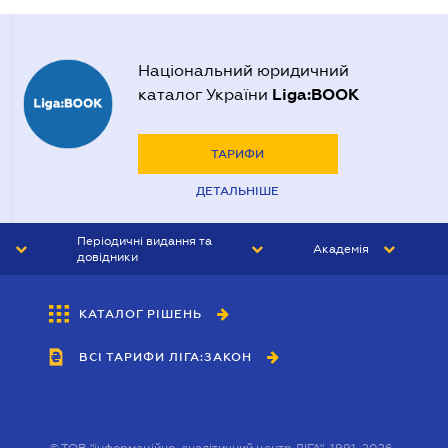
Національний юридичний
Liga:BOOK
каталог України
ТАРИФИ
ДЕТАЛЬНІШЕ
Періодичні видання та
Академія
довідники
ЮРИСТ&ЗАКОН
АКАДЕМІЯ ЛІГА:ЗАКОН
КАТАЛОГ РІШЕНЬ
БУХГАЛТЕР&ЗАКОН
ВСІ ТАРИФИ ЛІГА:ЗАКОН
ВІСНИК МСФЗ
ІНТЕРБУХ
ОСОБИСТИЙ ЕКСПЕРТ