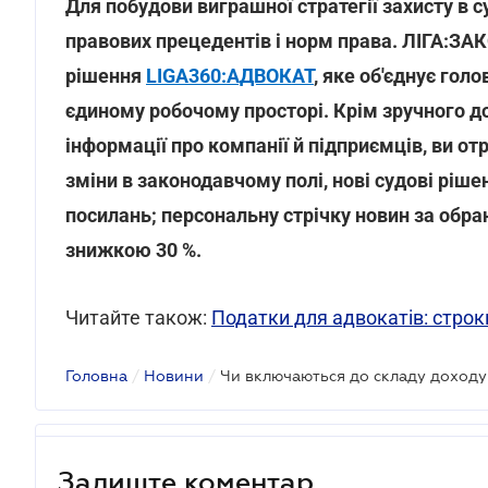
Для побудови виграшної стратегії захисту в 
правових прецедентів і норм права. ЛІГА:З
рішення
LIGA360:АДВОКАТ
, яке об'єднує гол
єдиному робочому просторі. Крім зручного до
інформації про компанії й підприємців, ви о
зміни в законодавчому полі, нові судові ріше
посилань; персональну стрічку новин за об
знижкою 30 %.
Читайте також:
Податки для адвокатів: строки
Головна
/
Новини
/
Залиште коментар