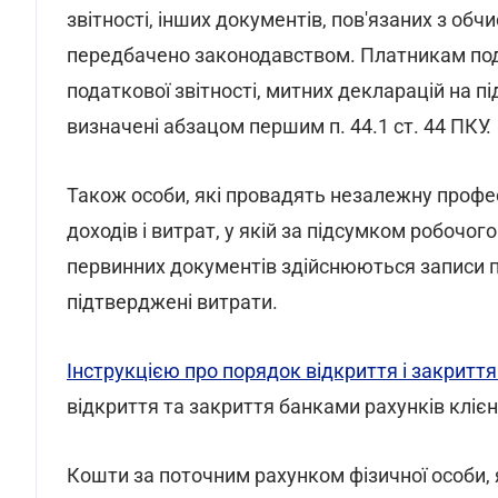
звітності, інших документів, пов'язаних з обч
передбачено законодавством. Платникам под
податкової звітності, митних декларацій на п
визначені абзацом першим п. 44.1 ст. 44 ПКУ.
Також особи, які провадять незалежну професі
доходів і витрат, у якій за підсумком робочог
первинних документів здійснюються записи 
підтверджені витрати.
Інструкцією про порядок відкриття і закриття 
відкриття та закриття банками рахунків клієн
Кошти за поточним рахунком фізичної особи, 