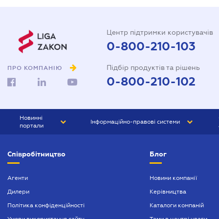
Центр підтримки користувачів
0-800-210-103
Підбір продуктів та рішень
ПРО КОМПАНІЮ
0-800-210-102
Новинні
Інформаційно-правові системи
портали
ЮРЛІГА
Право України
Співробітництво
Блог
БІЗНЕС
ГРАНД
БУХГАЛТЕР.ua
ПРАЙМ
Агенти
Новини компанії
Дилери
Керівництва
БУХГАЛТЕР ПРОФ
Політика конфіденційності
Каталоги компаній
ЮРИСТ ПРОФ