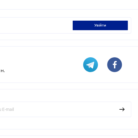
увійти
н.