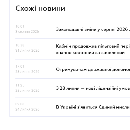
Схожі новини
10.01
Законодавчі зміни у серпні 2026 
3 серпня 2026
10.38
Кабмін продовжив пільговий пері
31 липня 2026
значно коротший за заявлений
17.01
Отримувачам державної допомоги
28 липня 2026
11.25
З 28 липня — нові ліцензійні умо
28 липня 2026
09.08
В Україні з'явиться Єдиний мисли
24 липня 2026