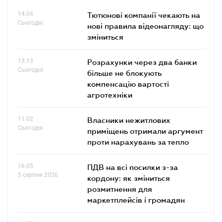
14.04
Тютюнові компанії чекають на
Сьогодні
нові правила відеонагляду: що
зміниться
13.13
Розрахунки через два банки
Сьогодні
більше не блокують
компенсацію вартості
агротехніки
11.02
Власники нежитлових
Сьогодні
приміщень отримали аргумент
проти нарахувань за тепло
16.05
ПДВ на всі посилки з-за
5 серпня 2026
кордону: як зміниться
розмитнення для
маркетплейсів і громадян