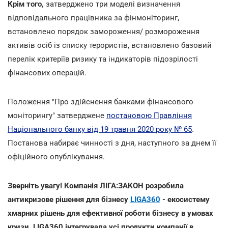
Крім того,
затверджено три моделі визначення
відповідального працівника за фінмоніторинг,
встановлено порядок замороження/ розмороження
активів осіб із списку терористів, встановлено базовий
перелік критеріїв ризику та індикаторів підозрілості
фінансових операцій.
Положення "Про здійснення банками фінансового
моніторингу" затверджене
постановою Правління
Національного банку від 19 травня 2020 року № 65
.
Постанова набирає чинності з дня, наступного за днем її
офіційного опублікування.
Зверніть увагу! Компанія ЛІГА:ЗАКОН розробила
антикризове рішення для бізнесу
LIGA360
- екосистему
хмарних рішень для ефективної роботи бізнесу в умовах
кризи. LIGA360 інтегрувала усі продукти компанії в