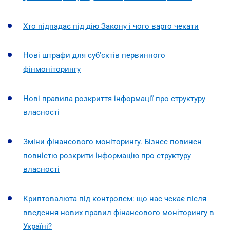
Хто підпадає під дію Закону і чого варто чекати
Нові штрафи для суб'єктів первинного
фінмоніторингу
Нові правила розкриття інформації про структуру
власності
Зміни фінансового моніторингу. Бізнес повинен
повністю розкрити інформацію про структуру
власності
Криптовалюта під контролем: що нас чекає після
введення нових правил фінансового моніторингу в
Україні?