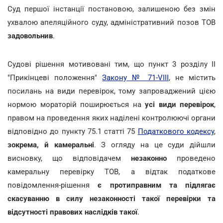
Суд першої інстанції постановою, залишеною без змін
ухвалою апеляційного суду, адміністративний позов ТОВ
задовольнив
.
Судові рішення мотивовані тим, що пункт 3 розділу II
"Прикінцеві положення"
Закону № 71-VIII
, не містить
посилань на види перевірок, тому запроваджений цією
нормою мораторій поширюється на
усі види перевірок
,
правом на проведення яких наділені контролюючі органи
відповідно до пункту 75.1 статті 75
Податкового кодексу
,
зокрема, й камеральні
. З огляду на це суди дійшли
висновку, що відповідачем
незаконно
проведено
камеральну перевірку ТОВ, а відтак податкове
повідомлення-рішення
є протиправним та підлягає
скасуванню в силу незаконності такої перевірки та
відсутності правових наслідків такої
.