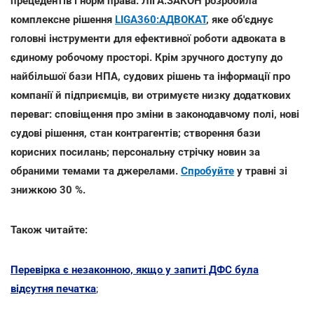
прецедентів і норм права. ЛІГА:ЗАКОН розробила
комплексне рішення
LIGA360:АДВОКАТ
, яке об'єднує
головні інструменти для ефективної роботи адвоката в
єдиному робочому просторі. Крім зручного доступу до
найбільшої бази НПА, судових рішень та інформації про
компанії й підприємців, ви отримуєте низку додаткових
переваг: сповіщення про зміни в законодавчому полі, нові
судові рішення, стан контрагентів; створення бази
корисних посилань; персональну стрічку новин за
обраними темами та джерелами.
Спробуйте
у травні зі
знижкою 30 %.
Також читайте:
Перевірка є незаконною, якщо у запиті ДФС була
відсутня печатка
;