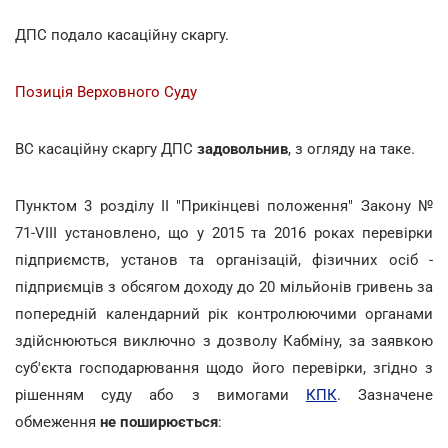
ДПС подало касаційну скаргу.
Позиція Верховного Суду
ВС касаційну скаргу ДПС
задовольнив
, з огляду на таке.
Пунктом 3 розділу II "Прикінцеві положення" Закону №
71-VIII установлено, що у 2015 та 2016 роках перевірки
підприємств, установ та організацій, фізичних осіб -
підприємців з обсягом доходу до 20 мільйонів гривень за
попередній календарний рік контролюючими органами
здійснюються виключно з дозволу Кабміну, за заявкою
суб'єкта господарювання щодо його перевірки, згідно з
рішенням суду або з вимогами
КПК
. Зазначене
обмеження
не поширюється
: