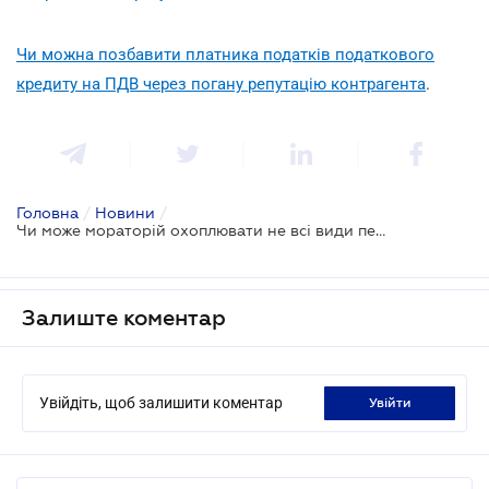
Чи можна позбавити платника податків податкового
кредиту на ПДВ через погану репутацію контрагента
.
Головна
/
Новини
/
Чи може мораторій охоплювати не всі види перевірок, якщо це прямо не зазначено у законі
Залиште коментар
Увійдіть, щоб залишити коментар
увійти