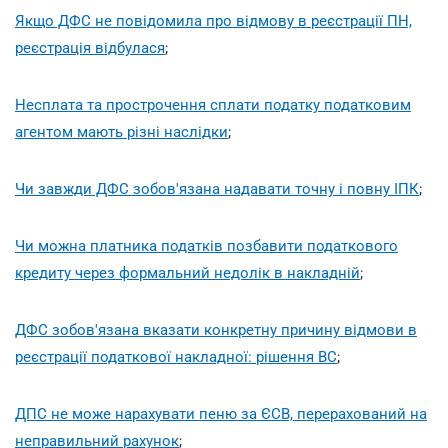
Якщо ДФС не повідомила про відмову в реєстрації ПН,
реєстрація відбулася
;
Несплата та прострочення сплати податку податковим
агентом мають різні наслідки
;
Чи завжди ДФС зобов'язана надавати точну і повну ІПК
;
Чи можна платника податків позбавити податкового
кредиту через формальний недолік в накладній
;
ДФС зобов'язана вказати конкретну причину відмови в
реєстрації податкової накладної: рішення ВС
;
ДПС не може нарахувати пеню за ЄСВ, перерахований на
неправильний рахунок
;