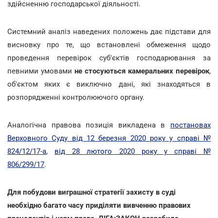
здійсненню господарської діяльності.
Системний аналіз наведених положень дає підстави для
висновку про те, що встановлені обмеження щодо
проведення перевірок суб'єктів господарювання за
певними умовами
не стосуються камеральних перевірок
,
об'єктом яких є виключно дані, які знаходяться в
розпорядженні контролюючого органу.
Аналогічна правова позиція викладена в
постановах
Верховного Суду від 12 березня 2020 року у справі №
824/12/17-а
,
від 28 лютого 2020 року у справі №
806/299/17
.
Для побудови виграшної стратегії захисту в суді
необхідно багато часу приділяти вивченню правових