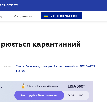
ХГАЛТЕРУ
одії
Актуально
Бізнес під час війни
ширюється карантинний
Автор:
Ольга Баранова, провідний юрист-аналітик ЛІГА:ЗАКОН
Бізнес