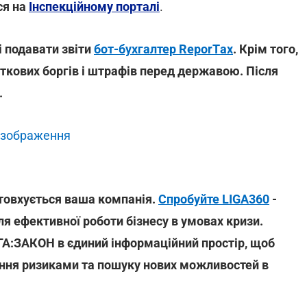
ся на
Інспекційному порталі
.
і подавати звіти
бот-бухгалтер ReporTах
. Крім того,
аткових боргів і штрафів перед державою. Після
.
 зображення
іштовхується ваша компанія.
Спробуйте LIGA360
-
я ефективної роботи бізнесу в умовах кризи.
ІГА:ЗАКОН в єдиний інформаційний простір, щоб
іння ризиками та пошуку нових можливостей в