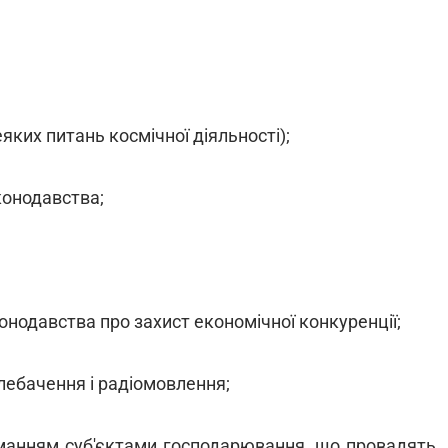
ких питань космічної діяльності);
онодавства;
нодавства про захист економічної конкуренції;
елебачення і радіомовлення;
иманням суб'єктами господарювання, що провадять