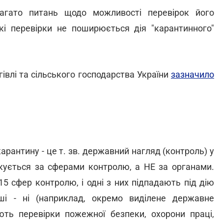
багато питань щодо можливості перевірок його
які перевірки не поширюється дія "карантинного"
гівлі та сільського господарства України
зазначило
 карантину - це т. зв. державний нагляд (контроль) у
фікується за сферами контролю, а НЕ за органами.
5 сфер контролю, і одні з них підпадають під дію
нші - ні (наприклад, окремо виділене державне
ють перевірки пожежної безпеки, охорони праці,