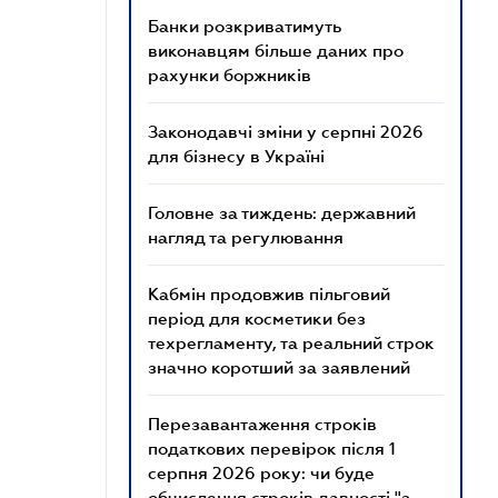
Банки розкриватимуть
виконавцям більше даних про
рахунки боржників
Законодавчі зміни у серпні 2026
для бізнесу в Україні
Головне за тиждень: державний
нагляд та регулювання
Кабмін продовжив пільговий
період для косметики без
техрегламенту, та реальний строк
значно коротший за заявлений
Перезавантаження строків
податкових перевірок після 1
серпня 2026 року: чи буде
обчислення строків давності "з