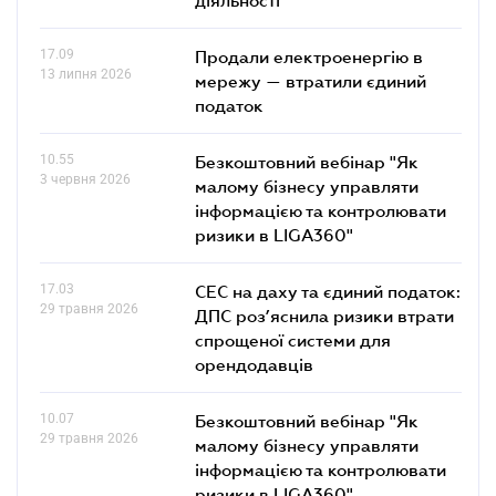
17.09
Продали електроенергію в
13 липня 2026
мережу — втратили єдиний
податок
10.55
Безкоштовний вебінар "Як
3 червня 2026
малому бізнесу управляти
інформацією та контролювати
ризики в LIGA360"
17.03
СЕС на даху та єдиний податок:
29 травня 2026
ДПС роз’яснила ризики втрати
спрощеної системи для
орендодавців
10.07
Безкоштовний вебінар "Як
29 травня 2026
малому бізнесу управляти
інформацією та контролювати
ризики в LIGA360"