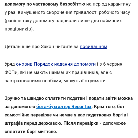
допомогу по частковому безробіттю
на період карантину
у разі вимушеного скорочення тривалості робочого часу
(раніше таку допомогу надавали лише для найманих
працівників).
Детальніше про Закон читайте за
посиланням
Уряд
оновив Порядок надання допомоги
і з 6 червня
ФОПи, які не мають найманих працівників, але є
застрахованими особами, можуть її отримати.
Зручно та швидко сплатити податки і подати звіти можна
за допомогою
бота-бухгалтер ReporTах
. Крім того, бот
самостійно перевіряє чи немає у вас податкових боргів і
штрафів перед державою. Після перевірки - допоможе
сплатити борг миттєво.