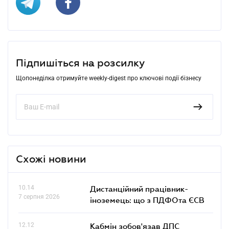
Підпишіться на розсилку
Щопонеділка отримуйте weekly-digest про ключові події бізнесу
Схожі новини
10.14
Дистанційний працівник-
7 серпня 2026
іноземець: що з ПДФОта ЄСВ
12.12
Кабмін зобов'язав ДПС