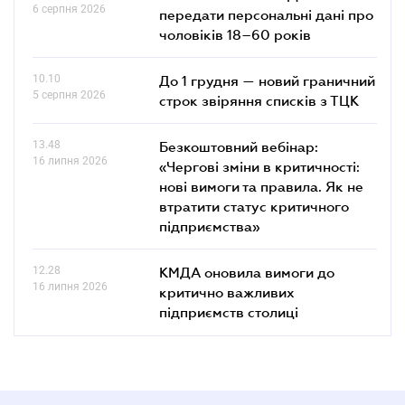
6 серпня 2026
передати персональні дані про
чоловіків 18–60 років
10.10
До 1 грудня — новий граничний
5 серпня 2026
строк звіряння списків з ТЦК
13.48
Безкоштовний вебінар:
16 липня 2026
«Чергові зміни в критичності:
нові вимоги та правила. Як не
втратити статус критичного
підприємства»
12.28
КМДА оновила вимоги до
16 липня 2026
критично важливих
підприємств столиці