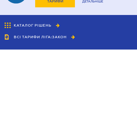
ТАРИФИ
ДЕТАЛЬНІШЕ
КАТАЛОГ РІШЕНЬ
ВСІ ТАРИФИ ЛІГА:ЗАКОН
Співробітництво
Агенти
Дилери
Політика конфіденційності
Умови використання сайту
Реклама
Блог
Новини компанії
Керівництва