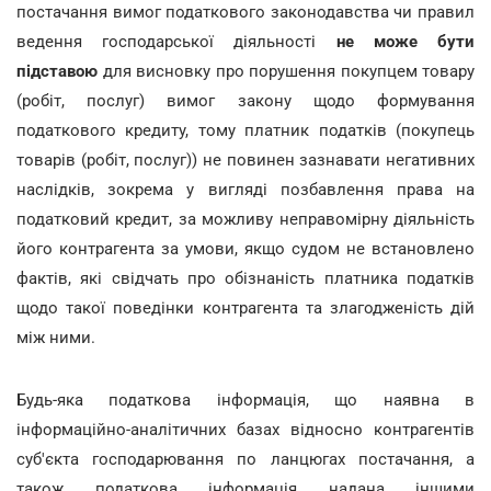
постачання вимог податкового законодавства чи правил
ведення господарської діяльності
не може бути
підставою
для висновку про порушення покупцем товару
(робіт, послуг) вимог закону щодо формування
податкового кредиту, тому платник податків (покупець
товарів (робіт, послуг)) не повинен зазнавати негативних
наслідків, зокрема у вигляді позбавлення права на
податковий кредит, за можливу неправомірну діяльність
його контрагента за умови, якщо судом не встановлено
фактів, які свідчать про обізнаність платника податків
щодо такої поведінки контрагента та злагодженість дій
між ними.
Будь-яка податкова інформація, що наявна в
інформаційно-аналітичних базах відносно контрагентів
суб'єкта господарювання по ланцюгах постачання, а
також податкова інформація надана іншими