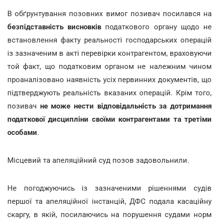
В обґрунтування позовних вимог позивач посилався на
безпідставність висновків
податкового органу щодо не
встановлення факту реальності господарських операцій
із зазначеним в акті перевірки контрагентом, враховуючи
той факт, що податковим органом не належним чином
проаналізовано наявність усіх первинних документів, що
підтверджують реальність вказаних операцій. Крім того,
позивач
не може нести відповідальність за дотримання
податкової дисципліни своїми контрагентами та третіми
особами
.
Місцевий та апеляційний суд позов задовольнили.
Не погоджуючись із зазначеними рішеннями судів
першої та апеляційної інстанцій, ДФС подала касаційну
скаргу, в якій, посилаючись на порушення судами норм