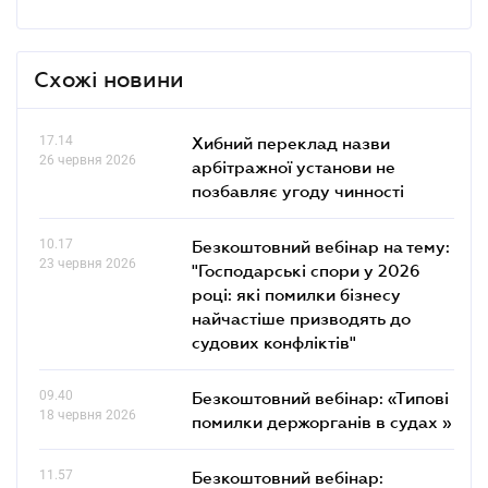
Схожі новини
17.14
Хибний переклад назви
26 червня 2026
арбітражної установи не
позбавляє угоду чинності
10.17
Безкоштовний вебінар на тему:
23 червня 2026
"Господарські спори у 2026
році: які помилки бізнесу
найчастіше призводять до
судових конфліктів"
09.40
Безкоштовний вебінар: «Типові
18 червня 2026
помилки держорганів в судах »
11.57
Безкоштовний вебінар: