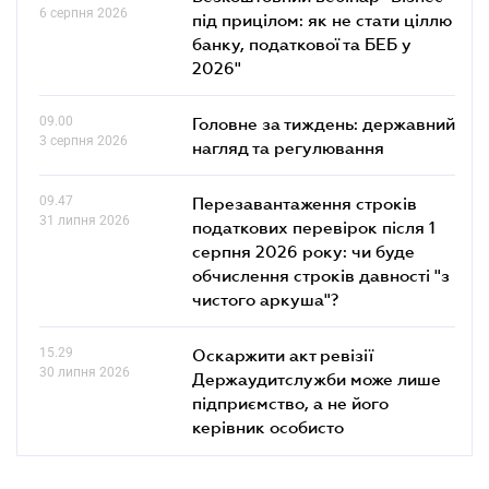
6 серпня 2026
під прицілом: як не стати ціллю
банку, податкової та БЕБ у
2026"
09.00
Головне за тиждень: державний
3 серпня 2026
нагляд та регулювання
09.47
Перезавантаження строків
31 липня 2026
податкових перевірок після 1
серпня 2026 року: чи буде
обчислення строків давності "з
чистого аркуша"?
15.29
Оскаржити акт ревізії
30 липня 2026
Держаудитслужби може лише
підприємство, а не його
керівник особисто