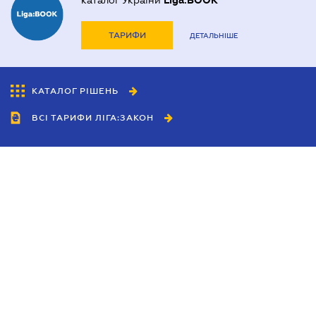
каталог України
Liga:BOOK
ТАРИФИ
ДЕТАЛЬНІШЕ
КАТАЛОГ РІШЕНЬ
ВСІ ТАРИФИ ЛІГА:ЗАКОН
Співробітництво
Агенти
Дилери
Політика конфіденційності
Умови використання сайту
Реклама
Блог