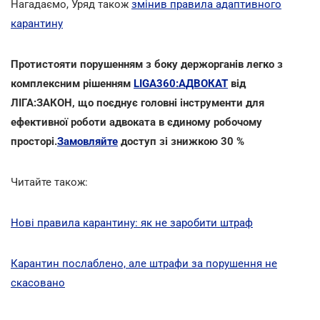
Нагадаємо, Уряд також
змінив правила адаптивного
карантину
Протистояти порушенням з боку держорганів легко з
комплексним рішенням
LIGA360:АДВОКАТ
від
ЛІГА:ЗАКОН, що поєднує головні інструменти для
ефективної роботи адвоката в єдиному робочому
просторі.
Замовляйте
доступ зі знижкою 30 %
Читайте також:
Нові правила карантину: як не заробити штраф
Карантин послаблено, але штрафи за порушення не
скасовано