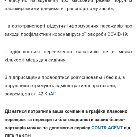
- відсутнє нагадування про масковий режим поруч із
пасажирськими дверима в транспортному засобі;
- в автотранспорті відсутнє інформування пасажирів про
заходи профілактики коронавірусної хвороби COVID-19;
- здійснюється перевезення пасажирів не в межах
кількості місць для сидіння.
З підприємцями проводяться роз'яснювальні бесіди, а
порушники отримують адміністративні протоколи,
зокрема, за ст. 42
КпАП
.
Дізнатися потрапила ваша компанія в графіки планових
перевірок та перевірити благонадійність ваших бізнес-
партнерів можна за допомогою сервісу
CONTR AGENT
від
ЛІГА:ЗАКОН