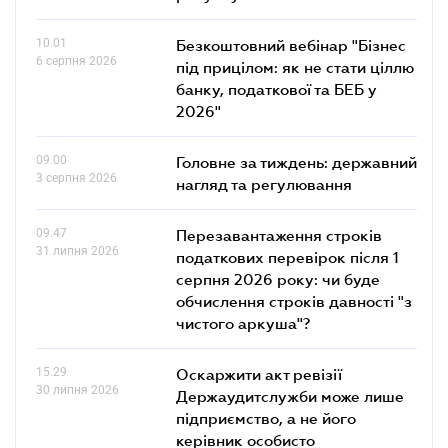
10.01
Безкоштовний вебінар "Бізнес
6 серпня 2026
під прицілом: як не стати ціллю
банку, податкової та БЕБ у
2026"
09.00
Головне за тиждень: державний
3 серпня 2026
нагляд та регулювання
09.47
Перезавантаження строків
31 липня 2026
податкових перевірок після 1
серпня 2026 року: чи буде
обчислення строків давності "з
чистого аркуша"?
15.29
Оскаржити акт ревізії
30 липня 2026
Держаудитслужби може лише
підприємство, а не його
керівник особисто