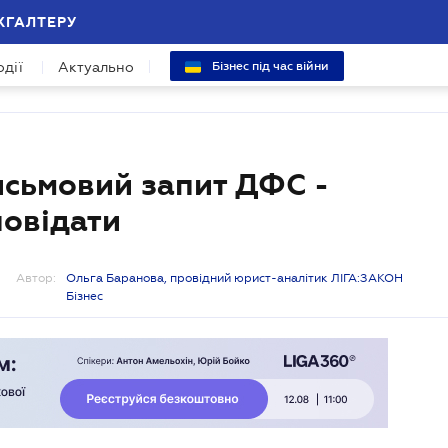
ХГАЛТЕРУ
одії
Актуально
Бізнес під час війни
сьмовий запит ДФС -
повідати
Автор:
Ольга Баранова, провідний юрист-аналітик ЛІГА:ЗАКОН
Бізнес