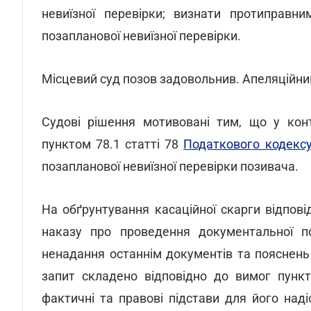
невиїзної перевірки; визнати протиправни
позапланової невиїзної перевірки.
Місцевий суд позов задовольнив. Апеляційний
Судові рішення мотивовані тим, що у кон
пунктом 78.1 статті 78
Податкового кодекс
позапланової невиїзної перевірки позивача.
На обґрунтування касаційної скарги відпові
наказу про проведення документальної по
ненадання останнім документів та пояснен
запит складено відповідно до вимог пункт
фактичні та правові підстави для його наді