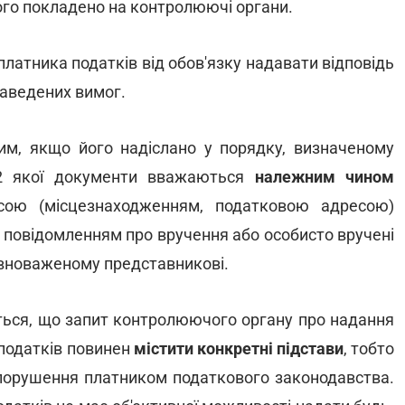
ого покладено на контролюючі органи.
латника податків від обов'язку надавати відповідь
наведених вимог.
м, якщо його надіслано у порядку, визначеному
.2 якої документи вважаються
належним чином
сою (місцезнаходженням, податковою адресою)
 повідомленням про вручення або особисто вручені
овноваженому представникові.
ться, що запит контролюючого органу про надання
 податків повинен
містити конкретні підстави
, тобто
о порушення платником податкового законодавства.