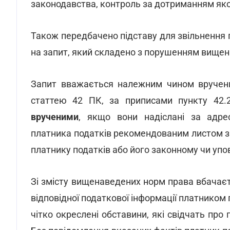
законодавства, контроль за дотриманням як
Також передбачено підставу для звільнення п
на запит, який складено з порушенням вище
Запит вважається належним чином вручени
статтею 42 ПК, за приписами пункту 42
врученими
, якщо вони надіслані за адре
платника податків рекомендованим листом з
платнику податків або його законному чи уп
Зі змісту вищенаведених норм права вбачає
відповідної податкової інформації платником
чітко окреслені обставини, які свідчать пр