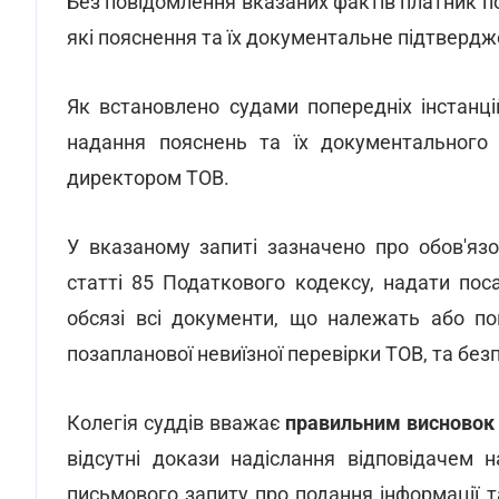
Без повідомлення вказаних фактів платник по
які пояснення та їх документальне підтвердж
Як встановлено судами попередніх інстанц
надання пояснень та їх документального 
директором ТОВ.
У вказаному запиті зазначено про обов'яз
статті 85 Податкового кодексу, надати по
обсязі всі документи, що належать або по
позапланової невиїзної перевірки ТОВ, та без
Колегія суддів вважає
правильним висновок
відсутні докази надіслання відповідачем
письмового запиту про подання інформації т