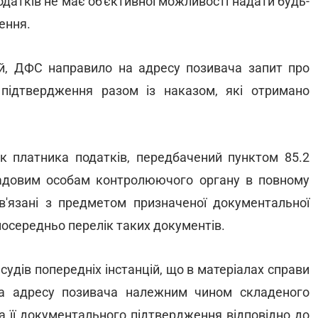
датків не має об'єктивної можливості надати будь-
ення.
ій, ДФС направило на адресу позивача запит про
підтвердження разом із наказом, які отримано
ок платника податків, передбачений пунктом 85.2
садовим особам контролюючого органу в повному
в'язані з предметом призначеної документальної
посередньо перелік таких документів.
судів попередніх інстанцій, що в матеріалах справи
 на адресу позивача належним чином складеного
а її документального підтвердження відповідно до