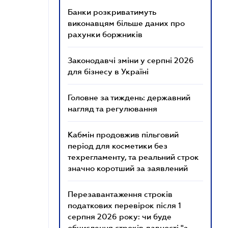
Банки розкриватимуть
виконавцям більше даних про
рахунки боржників
Законодавчі зміни у серпні 2026
для бізнесу в Україні
Головне за тиждень: державний
нагляд та регулювання
Кабмін продовжив пільговий
період для косметики без
техрегламенту, та реальний строк
значно коротший за заявлений
Перезавантаження строків
податкових перевірок після 1
серпня 2026 року: чи буде
обчислення строків давності "з