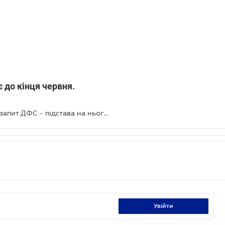
є до кінця червня.
Неналежно складений письмовий запит ДФС - підстава на нього не відповідати
увійти