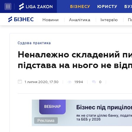
БІЗНЕСУ
ЮРИСТУ
БУ
БІЗНЕС
Новини
Аналітика
Інтерв'ю
П
Судова практика
Неналежно складений пи
підстава на нього не від
1 липня 2020, 17:30
1994
0
Реклама