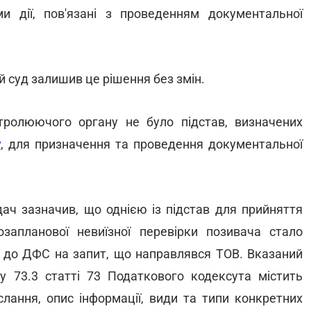
ми дії, пов'язані з проведенням документальної
 суд залишив це рішення без змін.
тролюючого органу не було підстав, визначених
у
, для призначення та проведення документальної
дач зазначив, що однією із підстав для прийняття
запланової невиїзної перевірки позивача стало
ь до ДФС на запит, що направлявся ТОВ. Вказаний
у 73.3 статті 73 Податкового кодексута містить
слання, опис інформації, види та типи конкретних