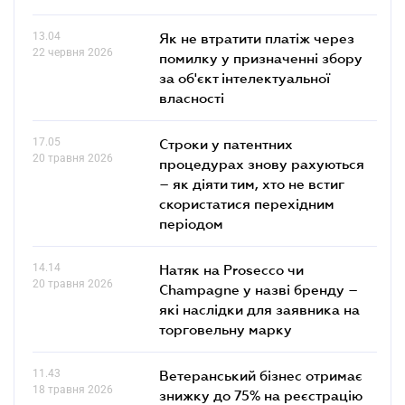
13.04
Як не втратити платіж через
22 червня 2026
помилку у призначенні збору
за об'єкт інтелектуальної
власності
17.05
Строки у патентних
20 травня 2026
процедурах знову рахуються
– як діяти тим, хто не встиг
скористатися перехідним
періодом
14.14
Натяк на Prosecco чи
20 травня 2026
Champagne у назві бренду –
які наслідки для заявника на
торговельну марку
11.43
Ветеранський бізнес отримає
18 травня 2026
знижку до 75% на реєстрацію