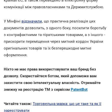
країнах ЄС, а також переведено в електронну форму
комунікації між правовласниками та Держмитслужбою.
У Мінфіні
відзначили
, що практична реалізація цих
документів дозволить, з одного боку, посилити боротьбу
з контрафактними та піратськими товарами, а з іншого -
прискорити переміщення через митний кордон України
оригінальних товарів та їх безперешкодне митне
оформлення.
Ніхто не має права використовувати ваш бренд без
дозволу. Скористайтеся ботом, який допоможе вам
захистити свою інтелектуальну власність. Отримайте
знижку на реєстрацію ТМ з сервісом
PatentBot
Читайте також:
Торговельна марка: що це таке та як її
зареєструвати