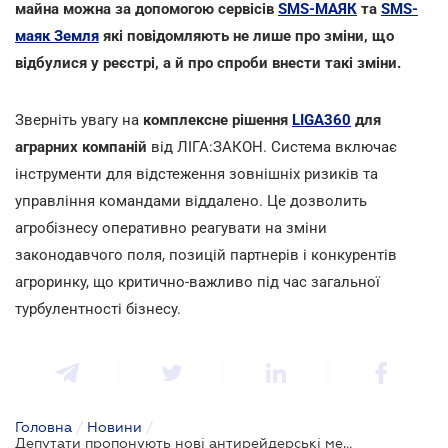
майна можна за допомогою сервісів
SMS-МАЯК
та
SMS-
маяк Земля
які повідомляють не лише про зміни, що
відбулися у реєстрі, а й про спроби внести такі зміни.
Зверніть увагу на
комплексне рішення
LIGA360
для
аграрних компаній
від ЛІГА:ЗАКОН. Система включає
інструменти для відстеження зовнішніх ризиків та
управління командами віддалено. Це дозволить
агробізнесу оперативно реагувати на зміни
законодавчого поля, позицій партнерів і конкурентів
агроринку, що критично-важливо під час загальної
турбулентності бізнесу.
Головна
/
Новини
/
Депутати пропонують нові антирейдерські механізми