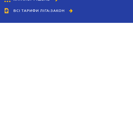
ВСІ ТАРИФИ ЛІГА:ЗАКОН
Співробітництво
Агенти
Дилери
Політика конфіденційності
Умови використання сайту
Реклама
Блог
Новини компанії
Керівництва
Каталоги компаній
Теми в центрі уваги
Підтримка та контакти