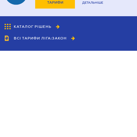
ТАРИФИ
ДЕТАЛЬНІШЕ
КАТАЛОГ РІШЕНЬ
ВСІ ТАРИФИ ЛІГА:ЗАКОН
Співробітництво
Агенти
Дилери
Політика конфіденційності
Умови використання сайту
Реклама
Блог
Новини компанії
Керівництва