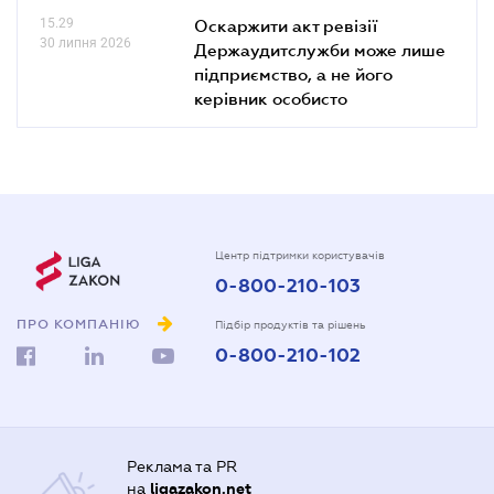
15.29
Оскаржити акт ревізії
30 липня 2026
Держаудитслужби може лише
підприємство, а не його
керівник особисто
Центр підтримки користувачів
0-800-210-103
ПРО КОМПАНІЮ
Підбір продуктів та рішень
0-800-210-102
Реклама та PR
на
ligazakon.net