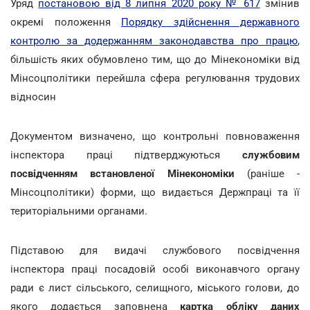
Уряд
постановою від 8 липня 2020 року № 617
змінив
окремі положення
Порядку здійснення державного
контролю за додержанням законодавства про працю
,
більшість яких обумовлено тим, що до Мінекономіки від
Мінсоцполітики перейшла сфера регулювання трудових
відносин
Документом визначено, що контрольні повноваження
інспектора праці підтверджуються
службовим
посвідченням встановленої Мінекономіки
(раніше -
Мінсоцполітики) форми, що видається Держпраці та її
територіальними органами.
Підставою для видачі службового посвідчення
інспектора праці посадовій особі виконавчого органу
ради є лист сільського, селищного, міського голови, до
якого додається заповнена
картка обліку даних