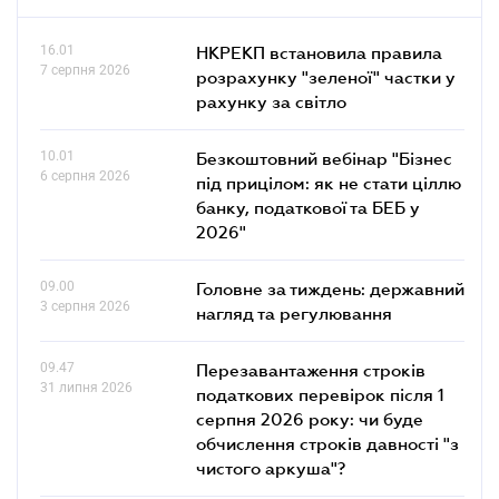
16.01
НКРЕКП встановила правила
7 серпня 2026
розрахунку "зеленої" частки у
рахунку за світло
10.01
Безкоштовний вебінар "Бізнес
6 серпня 2026
під прицілом: як не стати ціллю
банку, податкової та БЕБ у
2026"
09.00
Головне за тиждень: державний
3 серпня 2026
нагляд та регулювання
09.47
Перезавантаження строків
31 липня 2026
податкових перевірок після 1
серпня 2026 року: чи буде
обчислення строків давності "з
чистого аркуша"?