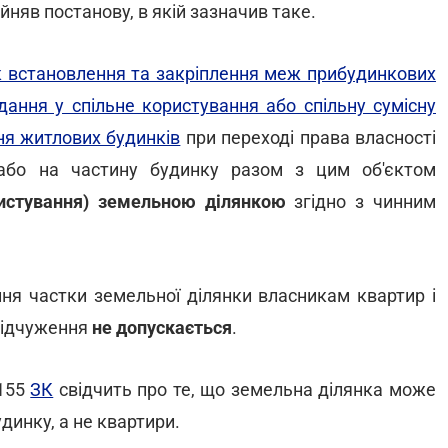
няв постанову, в якій зазначив таке.
 встановлення та закріплення меж прибудинкових
дання у спільне користування або спільну сумісну
ня житлових будинків
при переході права власності
або на частину будинку разом з цим об'єктом
ористування) земельною ділянкою
згідно з чинним
ння частки земельної ділянки власникам квартир і
 відчуження
не допускається
.
 155
ЗК
свідчить про те, що земельна ділянка може
инку, а не квартири.