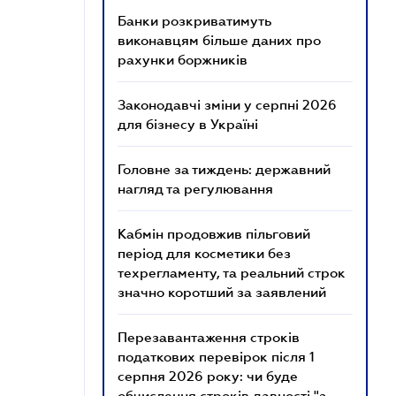
Банки розкриватимуть
виконавцям більше даних про
рахунки боржників
Законодавчі зміни у серпні 2026
для бізнесу в Україні
Головне за тиждень: державний
нагляд та регулювання
Кабмін продовжив пільговий
період для косметики без
техрегламенту, та реальний строк
значно коротший за заявлений
Перезавантаження строків
податкових перевірок після 1
серпня 2026 року: чи буде
обчислення строків давності "з