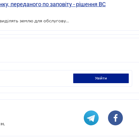
ку, переданого по заповіту - рішення ВС
За якої умови одному з власників виділять землю для обслуговування будинку: ВС
увійти
н.