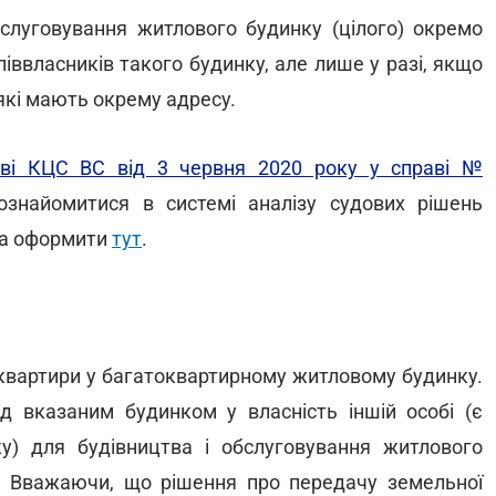
луговування житлового будинку (цілого) окремо
іввласників такого будинку, але лише у разі, якщо
які мають окрему адресу.
ові КЦС ВС від 3 червня 2020 року у справі №
ознайомитися в системі аналізу судових рішень
на оформити
тут
.
 квартири у багатоквартирному житловому будинку.
д вказаним будинком у власність іншій особі (є
у) для будівництва і обслуговування житлового
д. Вважаючи, що рішення про передачу земельної