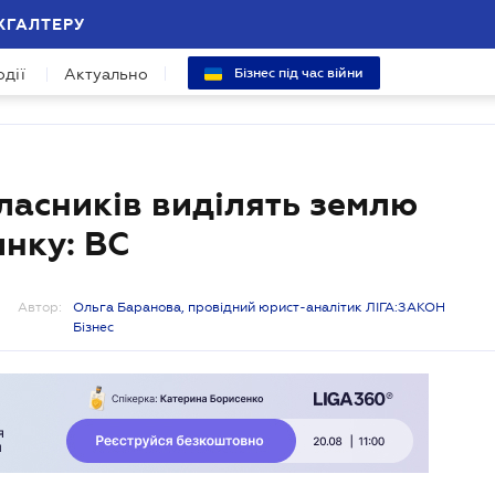
ХГАЛТЕРУ
одії
Актуально
Бізнес під час війни
власників виділять землю
нку: ВС
Автор:
Ольга Баранова, провідний юрист-аналітик ЛІГА:ЗАКОН
Бізнес