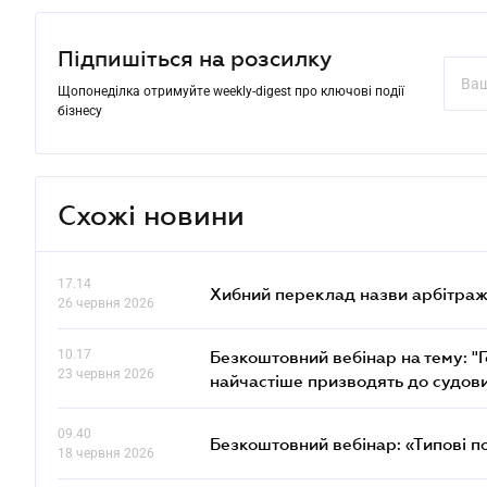
Підпишіться на розсилку
Щопонеділка отримуйте weekly-digest про ключові події
бізнесу
Схожі новини
17.14
Хибний переклад назви арбітражн
26 червня 2026
10.17
Безкоштовний вебінар на тему: "Г
23 червня 2026
найчастіше призводять до судови
09.40
Безкоштовний вебінар: «Типові п
18 червня 2026