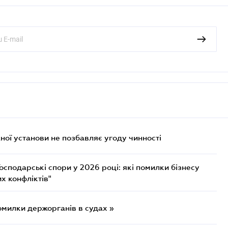
ої установи не позбавляє угоду чинності
осподарські спори у 2026 році: які помилки бізнесу
х конфліктів"
омилки держорганів в судах »