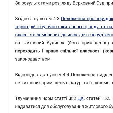
За результатами розгляду Верховний Суд прий
Згідно з пунктом 4.3
Положення про порядок
територій існуючого житлового фонду та на
власність земельних ділянок для споруджен
на житловий будинок (його приміщення) 
переходить і право спільної власності (к
законодавством.
Відповідно до пункту 4.4 Положення виділе
нежитлових приміщень в натурі та їх окреме
Тлумачення норм статті 382
ЦК
, статей 152,
надаватися для обслуговування житлового буд