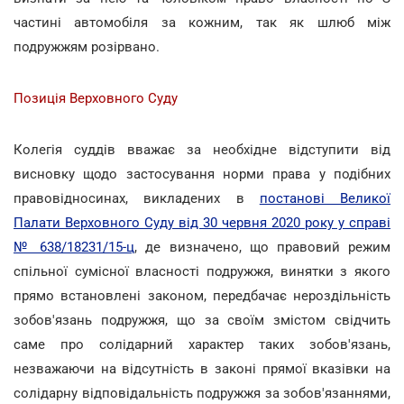
частині автомобіля за кожним, так як шлюб між
подружжям розірвано.
Позиція Верховного Суду
Колегія суддів вважає за необхідне відступити від
висновку щодо застосування норми права у подібних
правовідносинах, викладених в
постанові Великої
Палати Верховного Суду від 30 червня 2020 року у справі
№ 638/18231/15-ц
, де визначено, що правовий режим
спільної сумісної власності подружжя, винятки з якого
прямо встановлені законом, передбачає нероздільність
зобов'язань подружжя, що за своїм змістом свідчить
саме про солідарний характер таких зобов'язань,
незважаючи на відсутність в законі прямої вказівки на
солідарну відповідальність подружжя за зобов'язаннями,