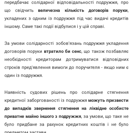
передбачає солідарної відповідальності подружжя, про
що свідчить
величезна кількість договорів поруки
,
укладених з одним із подружжя під час видачі кредитів
іншому. Саме такі події відбулися і у цій справі.
За умови солідарності зобов'язань подружжя укладення
договорів поруки
втратило би сенс
, що також позбавляє
необхідності кредиторам дотримуватися відповідних
строків пред'явлення вимоги до поручителя - якщо ним є
один із подружжя.
Наявність судових рішень про солідарне стягнення
кредитної заборгованості із подружжя
можуть призвести
до випадків звернення стягнення на ліквідне особисте
приватне майно іншого з подружжя
, за умови, що таке не
було придбане за рахунок кредитних коштів і не було
предметом застави.