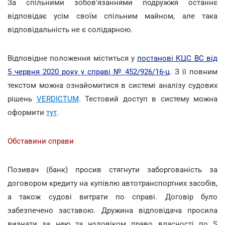
За спільними зобов'язаннями подружжя останнє
відповідає усім своїм спільним майном, але така
відповідальність не є солідарною.
Відповідне положення міститься у
постанові КЦС ВС від
5 червня 2020 року у справі № 452/926/16-ц
. З її повним
текстом можна ознайомитися в системі аналізу судових
рішень
VERDICTUM
. Тестовий доступ в систему можна
оформити
тут
.
Обставини справи
Позивач (банк) просив стягнути заборгованість за
договором кредиту на купівлю автотранспортних засобів,
а також судові витрати по справі. Договір було
забезпечено заставою. Дружина відповідача просила
визнати за нею та чоловіком право власності по Ѕ