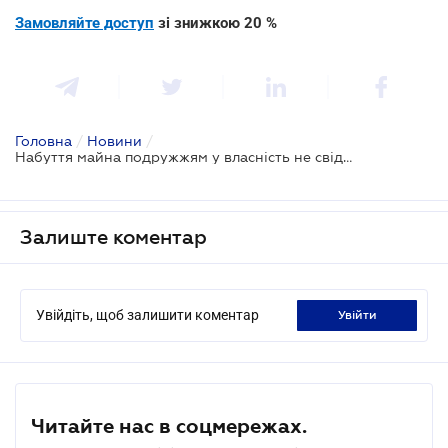
Замовляйте доступ
зі знижкою 20 %
Головна
/
Новини
/
Набуття майна подружжям у власність не свідчить про солідарність зобов'язань - ВС
Залиште коментар
Увійдіть, щоб залишити коментар
увійти
Читайте нас в соцмережах.