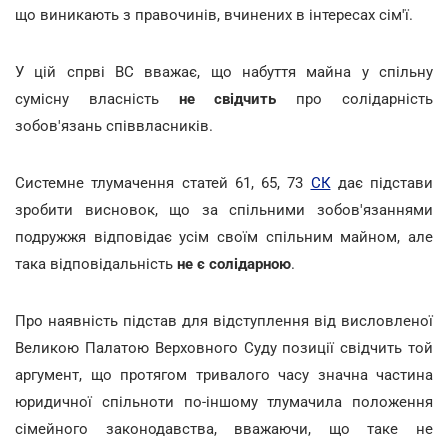
що виникають з правочинів, вчинених в інтересах сім'ї.
У цій спрві ВС вважає, що набуття майна у спільну
сумісну власність
не свідчить
про солідарність
зобов'язань співвласників.
Системне тлумачення статей 61, 65, 73
СК
дає підстави
зробити висновок, що за спільними зобов'язаннями
подружжя відповідає усім своїм спільним майном, але
така відповідальність
не є солідарною
.
Про наявність підстав для відступлення від висловленої
Великою Палатою Верховного Суду позиції свідчить той
аргумент, що протягом тривалого часу значна частина
юридичної спільноти по-іншому тлумачила положення
сімейного законодавства, вважаючи, що таке не