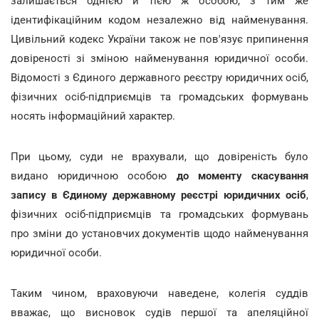
залишається однією й тією ж особою, з тим же
ідентифікаційним кодом незалежно від найменування.
Цивільний кодекс України також не пов'язує припинення
довіреності зі зміною найменування юридичної особи.
Відомості з Єдиного державного реєстру юридичних осіб,
фізичних осіб-підприємців та громадських формувань
носять інформаційний характер.
При цьому, суди не врахували, що довіреність було
видано юридичною особою
до моменту скасування
запису в Єдиному державному реєстрі юридичних осіб
,
фізичних осіб-підприємців та громадських формувань
про зміни до установчих документів щодо найменування
юридичної особи.
Таким чином, враховуючи наведене, колегія суддів
вважає, що висновок судів першої та апеляційної