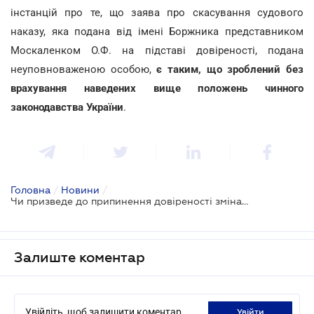
інстанцій про те, що заява про скасування судового
наказу, яка подана від імені Боржника представником
Москаленком О.Ф. на підставі довіреності, подана
неуповноваженою особою,
є таким, що зроблений без
врахування наведених вище положень чинного
законодавства України
.
Головна
/
Новини
/
Чи призведе до припинення довіреності зміна найменування юридичної особи: позиція ВС
Залиште коментар
Увійдіть, щоб залишити коментар
увійти