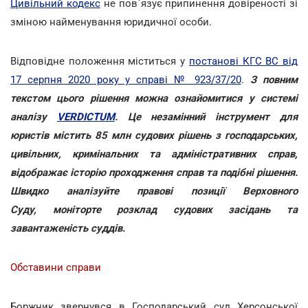
Цивільний кодекс
не пов`язує припинення довіреності зі
зміною найменування юридичної особи.
Відповідне положення міститься у
постанові КГС ВС від
17 серпня 2020 року у справі № 923/37/20
.
З повним
текстом цього рішення можна ознайомитися у системі
аналізу
VERDICTUM
. Це незамінний інструмент для
юристів містить 85 млн судових рішень з господарських,
цивільних, кримінальних та адміністративних справ,
відображає історію проходження справ та подібні рішення.
Швидко аналізуйте правові позиції Верховного
Суду, моніторте розклад судових засідань та
завантаженість суддів.
Обставини справи
Боржник звернувся в Господарський суд Херсонської