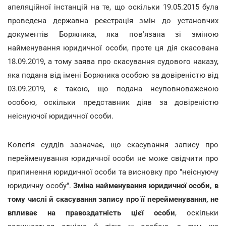
апеляційної інстанцій на те, що оскільки 19.05.2015 була
проведена державна реєстрація змін до установчих
документів Боржника, яка пов'язана зі зміною
найменування юридичної особи, проте ця дія скасована
18.09.2019, а тому заява про скасування судового наказу,
яка подана від імені Боржника особою за довіреністю від
03.09.2019, є такою, що подана неуповноваженою
особою, оскільки представник діяв за довіреністю
неіснуючої юридичної особи.
Колегія суддів зазначає, що скасування запису про
перейменування юридичної особи не може свідчити про
припинення юридичної особи та висновку про "неіснуючу
юридичну особу".
Зміна найменування юридичної особи, в
тому числі й скасування запису про її перейменування, не
впливає на правоздатність цієї особи
, оскільки