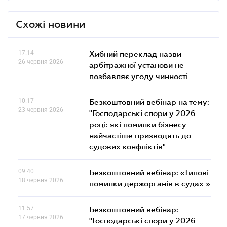
Схожі новини
17.14
Хибний переклад назви
26 червня 2026
арбітражної установи не
позбавляє угоду чинності
10.17
Безкоштовний вебінар на тему:
23 червня 2026
"Господарські спори у 2026
році: які помилки бізнесу
найчастіше призводять до
судових конфліктів"
09.40
Безкоштовний вебінар: «Типові
18 червня 2026
помилки держорганів в судах »
11.57
Безкоштовний вебінар:
17 червня 2026
"Господарські спори у 2026