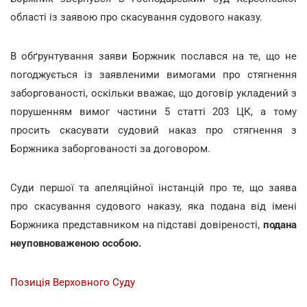
області із заявою про скасування судового наказу.
В обґрунтування заяви Боржник послався на те, що не
погоджується із заявленими вимогами про стягнення
заборгованості, оскільки вважає, що договір укладений з
порушенням вимог частини 5 статті 203 ЦК, а тому
просить скасувати судовий наказ про стягнення з
Боржника заборгованості за договором.
Суди першої та апеляційної інстанцій про те, що заява
про скасування судового наказу, яка подана від імені
Боржника представником на підставі довіреності,
подана
неуповноваженою особою.
Позиція Верховного Суду