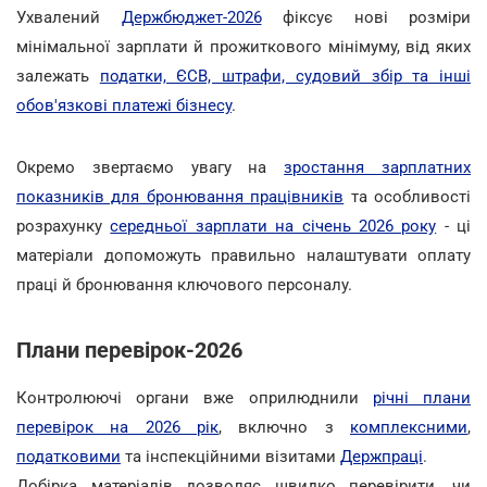
Ухвалений
Держбюджет-2026
фіксує нові розміри
мінімальної зарплати й прожиткового мінімуму, від яких
залежать
податки, ЄСВ, штрафи, судовий збір та інші
обов'язкові платежі бізнесу
.
Окремо звертаємо увагу на
зростання зарплатних
показників для бронювання працівників
та особливості
розрахунку
середньої зарплати на січень 2026 року
- ці
матеріали допоможуть правильно налаштувати оплату
праці й бронювання ключового персоналу.
Плани перевірок-2026
Контролюючі органи вже оприлюднили
річні плани
перевірок на 2026 рік
, включно з
комплексними
,
податковими
та інспекційними візитами
Держпраці
.
Добірка матеріалів дозволяє швидко перевірити, чи