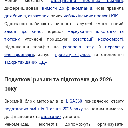
Новий механізм
страхування воєнних ризиків
,
диференційовані
вимоги до фінкомпаній
, нові правила
для банків
,
страхових
, ринку
небанківських послуг
і
КІК
.
Одночасно набирають чинності галузеві зміни: новий
закон про вино
, порядок
маркування алкоголю та
тютюну
, уточнені процедури
реєстрації нерухомості
,
підвищення тарифів на
розподіл газу
й
передачу
електроенергії
, запуск
проєкту «Пульс»
та оновлення
відкритих даних ЄДР
.
Податкові ризики та підготовка до 2026
року
Окремий блок матеріалів в
LIGA360
присвячено старту
податкових змін із 1 січня 2026 року
та новим вимогам
до фінансових та
страхових
установ.
Рекомендації експертів допоможуть організувати