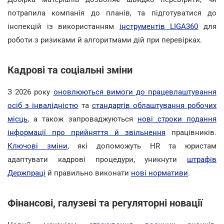
потрапила компанія до планів, та підготуватися до
інспекцій із використанням
інструментів LIGA360
для
роботи з ризиками й алгоритмами дій при перевірках.
Кадрові та соціальні зміни
З 2026 року
оновлюються вимоги до працевлаштування
осіб з інвалідністю
та
стандартів облаштування робочих
місць
, а також запроваджуються
нові строки подання
інформації про прийняття й звільнення
працівників.
Ключові зміни
, які допоможуть HR та юристам
адаптувати кадрові процедури, уникнути
штрафів
Держпраці
й правильно виконати
нові нормативи
.
Фінансові, галузеві та регуляторні новації