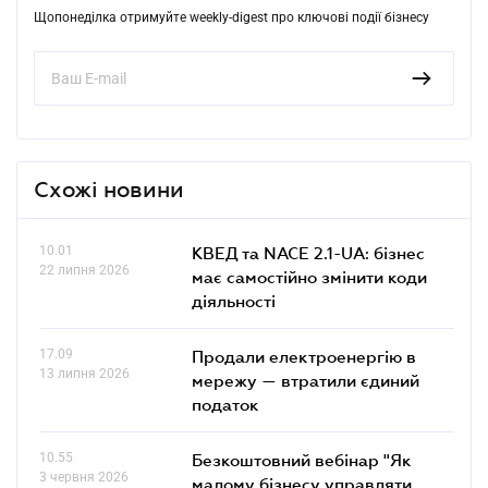
Щопонеділка отримуйте weekly-digest про ключові події бізнесу
Схожі новини
10.01
КВЕД та NACE 2.1-UA: бізнес
22 липня 2026
має самостійно змінити коди
діяльності
17.09
Продали електроенергію в
13 липня 2026
мережу — втратили єдиний
податок
10.55
Безкоштовний вебінар "Як
3 червня 2026
малому бізнесу управляти