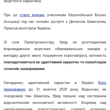
жорсткого карантину.
Про це
стало відомо
учасникам Європейської Бізнес
Асоціації під час онлайн зустрічі з Денисом Шмигалем,
Прем'єр-міністром України.
Зі слів Прем'єр-міністра, Уряд не розглядатиме
впровадження жорстких обмежувальних заходів у
випадку другої хвилі поширення коронавірусу, натомість
покладатиметься на адаптивний карантин та локалізацію
сплесків захворювання
.
Нагадаємо, адаптивний карантин в Україні
було
продовжено
до 31 жовтня 2020 року. Водночас, як
повідомив пан Шмигаль, Уряд працює над системним
відновленням економічної активності. Зокрема, над
напрацюванням довгострокової стратегії розвитку