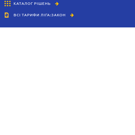
КАТАЛОГ РІШЕНЬ
ВСІ ТАРИФИ ЛІГА:ЗАКОН
Співробітництво
Агенти
Дилери
Політика конфіденційності
Умови використання сайту
Реклама
Блог
Новини компанії
Керівництва
Каталоги компаній
Теми в центрі уваги