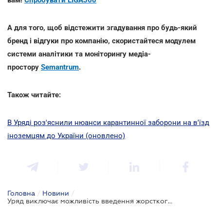
А для того, щоб відстежити згадування про будь-який
бренд і відгуки про компанію, скористайтеся модулем
системи аналітики та моніторингу медіа-
простору
Semantrum
.
Також читайте:
В Уряді роз'яснили нюанси карантинної заборони на в'їзд
іноземцям до України (оновлено)
Головна
/
Новини
/
Уряд виключає можливість введення жорсткого карантину