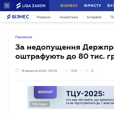
БІЗНЕСУ
ЮРИСТУ
БУ
БІЗНЕС
Новини
Аналітика
Інтерв'ю
П
Перевірки
За недопущення Держпра
оштрафують до 80 тис. г
18 вересня 2020, 09:55
1274
0
Реклама