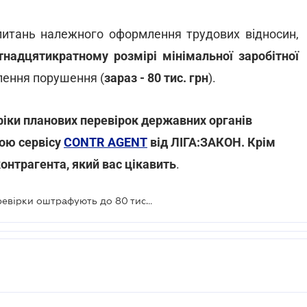
питань належного оформлення трудових відносин,
тнадцятикратному розмірі мінімальної заробітної
лення порушення (
зараз - 80 тис. грн
).
фіки планових перевірок державних органів
ою сервісу
CONTR AGENT
від ЛІГА:ЗАКОН. Крім
контрагента, який вас цікавить
.
За недопущення Держпраці до перевірки оштрафують до 80 тис. грн