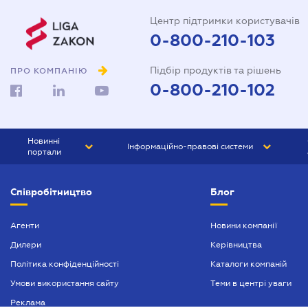
Центр підтримки користувачів
0-800-210-103
Підбір продуктів та рішень
ПРО КОМПАНІЮ
0-800-210-102
Новинні
Інформаційно-правові системи
портали
ЮРЛІГА
Право України
Співробітництво
Блог
БІЗНЕС
ГРАНД
БУХГАЛТЕР.ua
ПРАЙМ
Агенти
Новини компанії
Дилери
Керівництва
БУХГАЛТЕР ПРОФ
Політика конфіденційності
Каталоги компаній
ЮРИСТ ПРОФ
Умови використання сайту
Теми в центрі уваги
ЮРИСТ
Реклама