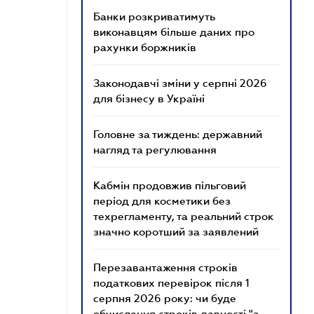
Банки розкриватимуть
виконавцям більше даних про
рахунки боржників
Законодавчі зміни у серпні 2026
для бізнесу в Україні
Головне за тиждень: державний
нагляд та регулювання
Кабмін продовжив пільговий
період для косметики без
техрегламенту, та реальний строк
значно коротший за заявлений
Перезавантаження строків
податкових перевірок після 1
серпня 2026 року: чи буде
обчислення строків давності "з