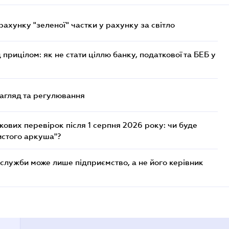
хунку "зеленої" частки у рахунку за світло
 прицілом: як не стати ціллю банку, податкової та БЕБ у
нагляд та регулювання
ових перевірок після 1 серпня 2026 року: чи буде
истого аркуша"?
служби може лише підприємство, а не його керівник