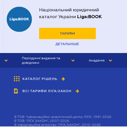
Національний юридичний
Liga:BOOK
каталог України
ТАРИФИ
ДЕТАЛЬНІШЕ
Періодичні видання та
Академія
довідники
ЮРИСТ&ЗАКОН
АКАДЕМІЯ ЛІГА:ЗАКОН
КАТАЛОГ РІШЕНЬ
БУХГАЛТЕР&ЗАКОН
ВСІ ТАРИФИ ЛІГА:ЗАКОН
ВІСНИК МСФЗ
ІНТЕРБУХ
ОСОБИСТИЙ ЕКСПЕРТ
©
ТОВ "інформаційно-аналітичний центр ЛІГА", 1991-2026.
©
ТОВ "ЛІГА ЗАКОН", 2007-2026.
©
Інформаційне агенство "ЛІГА:ЗАКОН", 2010-2026.