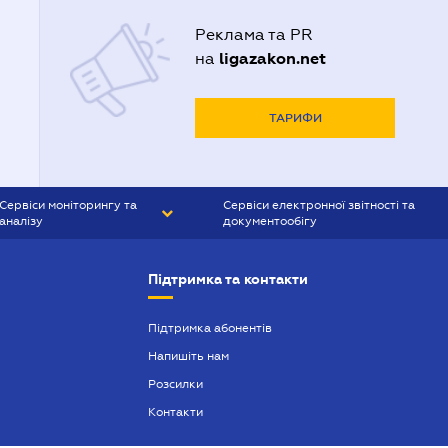
Реклама та PR
ligazakon.net
на
ТАРИФИ
Сервіси моніторингу та
Сервіси електронної звітності та
аналізу
документообігу
CONTR AGENT
Liga:REPORT
Підтримка та контакти
SMS-МАЯК
VERDICTUM
Підтримка абонентів
Напишіть нам
SEMANTRUM
Розсилки
SMS-МАЯК ІПОТЕКА
Контакти