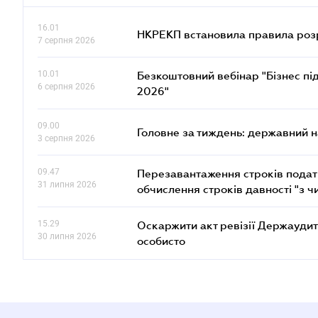
16.01
НКРЕКП встановила правила розра
7 серпня 2026
10.01
Безкоштовний вебінар "Бізнес під
6 серпня 2026
2026"
09.00
Головне за тиждень: державний 
3 серпня 2026
09.47
Перезавантаження строків податк
31 липня 2026
обчислення строків давності "з ч
15.29
Оскаржити акт ревізії Держаудит
30 липня 2026
особисто