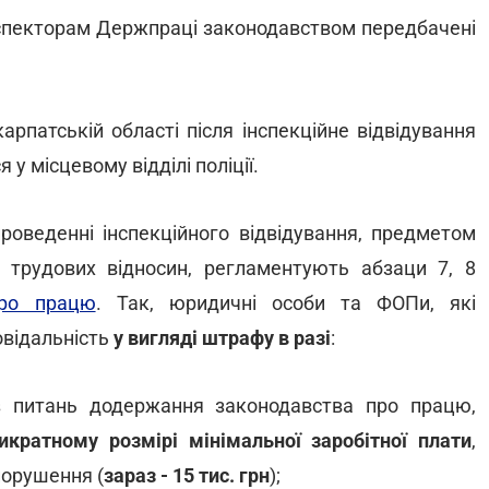
спекторам Держпраці законодавством передбачені
рпатській області після інспекційне відвідування
 у місцевому відділі поліції.
роведенні інспекційного відвідування, предметом
 трудових відносин, регламентують абзаци 7, 8
про працю
. Так, юридичні особи та ФОПи, які
овідальність
у вигляді штрафу в разі
:
з питань додержання законодавства про працю,
икратному розмірі мінімальної заробітної плати
,
порушення (
зараз - 15 тис. грн
);