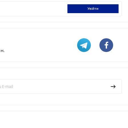
увійти
н.